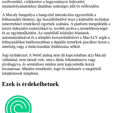
szoftverekké, csökkentve a hagyományos fejlesztési
munkafolyamatokhoz általában szükséges időt és erőfeszítést.
A Macaly hangsúlya a hang-első interakcióra egyszerűsíti a
felhasználói élményt, így hozzáférhetővé teszi a különféle technikai
ismeretekkel rendelkező egyének számára. A platform integrálódik a
közös fejlesztési eszközökkel is, tovább javítva a termelékenységet
és az együttműködést. Az ismétlődő kódolási feladatok
automatizálásával és a telepítés korszerűsítésével a MacALY segíti a
felhasználókat hatékonyabban a digitális termékek piacához hozni a
minőség vagy a funkcionalitás feláldozása nélkül.
Jogi nyilatkozat: A WebCatalog nem áll kapcsolatban a(z) Macaly
vállalattal, nem társult vele, nincs általa felhatalmazva vagy
jóváhagyva, és semmilyen módon nem kapcsolódik hozzá
hivatalosan. Minden terméknév, logó és márkanév a megfelelő
tulajdonosok tulajdona.
Ezek is érdekelhetnek