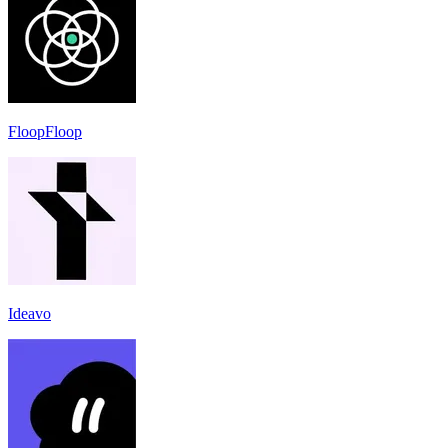
FloopFloop
Ideavo