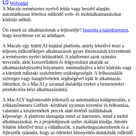
Weboldal
A Macaly természetes nyelvű leírás vagy beszéd alapján
automatikusan létrehoz működő web- és mobilalkalmazásokat
kódolás nélkül.
Ön ennek az alkalmazásnak a fejlesztője?
Igazolja a tulajdonjogot
,
hogy kezelhesse ezt az adatlapot.
A Macaly egy fejlett AI-hajtású platform, amely lehetővé teszi a
teljesen működőképes alkalmazások gyors létrehozását közvetlenül
a természetes nyelvi leírásokból. A platformot azok számára
tervezték, akik korszerűsíteni és felgyorsítani akarják az
alkalmazásfejlesztési folyamatot, minimalizálva a kézi kódolás vagy
a kiterjedt műszaki szakértelem szükségességét. A felhasználók
szöveges vagy hangfelvételek segítségével írják le alkalmazás-
ötleteiket, és a MacALy azonnal átalakítja ezeket a bemeneteket
produkcióra kész alkalmazásokká.
A MacALY legfontosabb jellemzői az automatikus kódgenerálás, a
zökkenőmentes GitHub -kérdések nyomon követése és felbontása,
valamint a késztermékek percek alatt történő szállításának
képessége. A platform támogatja mind az internetes, mind a mobil
alkalmazásokat, és a projekttípusok széles skáláját kínálja. Intuitív
felülete lehetővé teszi a vállalkozók, a marketingszakemberek és a
fejlesztők számára, hogy az ötleteket könnyedén átalakítsák működő