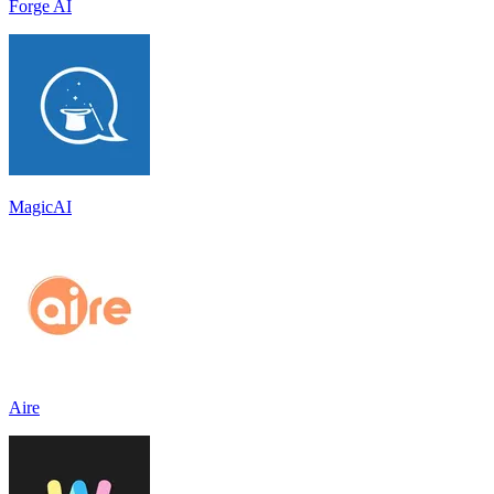
Forge AI
MagicAI
Aire