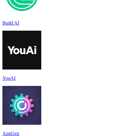
Build AI
YouAI
AppGen