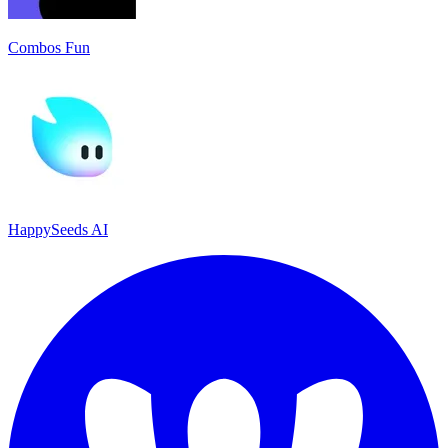
Combos Fun
HappySeeds AI