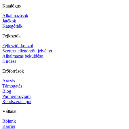
Katalógus
Alkalmazások
Játékok
Kategóriák
Fejlesztők
Fejlesztői konzol
Szerezz ellenőrzött jelvényt
Alkalmazás beküldése
Hirdess
Erőforrások
Árazás
Támogatás
Blog
Partnerprogram
Rendszerállapot
Vállalat
Rólunk
Karrier