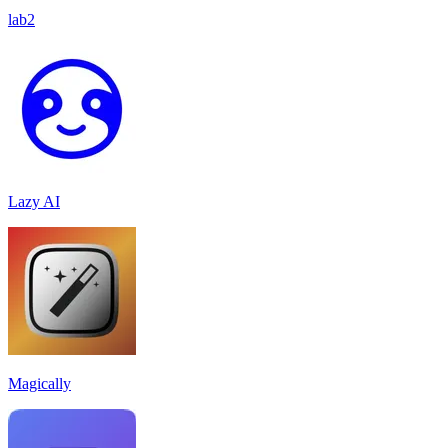
lab2
Lazy AI
Magically