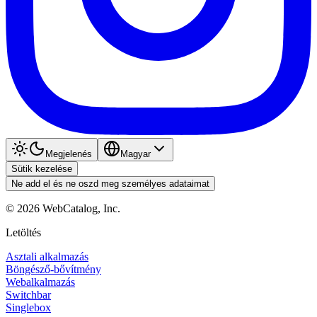
Megjelenés
Magyar
Sütik kezelése
Ne add el és ne oszd meg személyes adataimat
©
2026
WebCatalog, Inc.
Letöltés
Asztali alkalmazás
Böngésző-bővítmény
Webalkalmazás
Switchbar
Singlebox