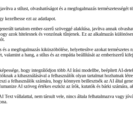
javítva a stílust, olvashatóságot és a megfogalmazás természetességét t
gy kezelhesse ezt az adatlapot.
erált tartalom ember-szerű szöveggé alakítása, javítva annak olvashatós
hogy azok hitelesnek és vonzónak tűnjenek. Ez az alkalmazás különösen 
ót.
s és a megfogalmazás kiküszöbölése, helyettesítve azokat természetes
, valamint a hang, a stílus és az empátia beállítását az emberiszerű k
pessége, hogy integrálódjon több AI írási modellbe, beépített AI-detek
cióknak a kihasználásával a felhasználók olyan tartalmat hozhatnak lét
teszi a felhasználók számára, hogy könnyen beillesztsék az AI által gene
anize AI szöveg értékes eszköz az írók, kutatók és bárki számára, aki j
I Text vállalattal, nem társult vele, nincs általa felhatalmazva vagy 
ona.