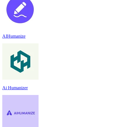
AIHumanize
Ai Humanizer