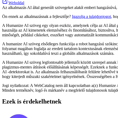
Weboldal
Az alkalmazás AI által generált szövegeket alakít emberi hangzásúvá, 
Ön ennek az alkalmazásnak a fejlesztője?
Igazolja a tulajdonjogot
, ho
A Humanize AI szöveg egy olyan eszköz, amelynek célja az AI által gen
használja az AI kimenetek elemzéséhez és finomításához, biztosítva, 
minőségét, például cikkeket, esszéket vagy automatizált kommunikáci
A humanize AI szöveg elsődleges funkciója a robot hangzású szókinc
folyamat magában foglalja az eredeti tartalom kontextusának elemzését
használható, így sokoldalúvá teszi a globális alkalmazások számára.
A Humanize AI szöveg legfontosabb jellemzői között szerepel annak ké
plagizmus-mentes átírások előállításának képességét. Ezeknek a funk
AI -detektorokat is. Az alkalmazás felhasználóbarát felülete lehetővé 
hogy kiterjedt műszaki szakértelmet igényelnének. Összességében a Hum
Jogi nyilatkozat: A WebCatalog nem áll kapcsolatban a(z) Humanize A
Minden terméknév, logó és márkanév a megfelelő tulajdonosok tulajd
Ezek is érdekelhetnek