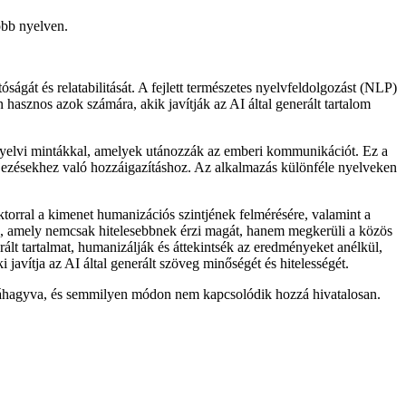
öbb nyelven.
ágát és relatabilitását. A fejlett természetes nyelvfeldolgozást (NLP)
hasznos azok számára, akik javítják az AI által generált tartalom
 nyelvi mintákkal, amelyek utánozzák az emberi kommunikációt. Ez a
ifejezésekhez való hozzáigazításhoz. Az alkalmazás különféle nyelveken
torral a kimenet humanizációs szintjének felmérésére, valamint a
re, amely nemcsak hitelesebbnek érzi magát, hanem megkerüli a közös
rált tartalmat, humanizálják és áttekintsék az eredményeket anélkül,
avítja az AI által generált szöveg minőségét és hitelességét.
jóváhagyva, és semmilyen módon nem kapcsolódik hozzá hivatalosan.