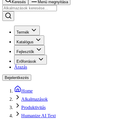
Keresés
Menü megnyitása
Termék
Katalógus
Fejlesztők
Erőforrások
Árazás
Bejelentkezés
Home
Alkalmazások
Produktivitás
Humanize AI Text