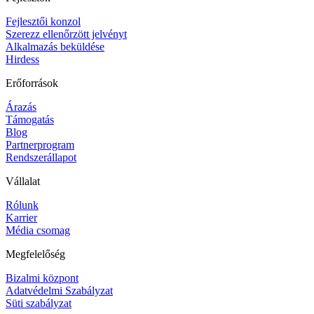
Fejlesztői konzol
Szerezz ellenőrzött jelvényt
Alkalmazás beküldése
Hirdess
Erőforrások
Árazás
Támogatás
Blog
Partnerprogram
Rendszerállapot
Vállalat
Rólunk
Karrier
Média csomag
Megfelelőség
Bizalmi központ
Adatvédelmi Szabályzat
Süti szabályzat