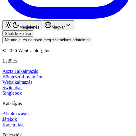
Megjelenés
Magyar
Sütik kezelése
Ne add el és ne oszd meg személyes adataimat
©
2026
WebCatalog, Inc.
Letöltés
Asztali alkalmazás
Böngésző-bővítmény
Webalkalmazás
Switchbar
Singlebox
Katalógus
Alkalmazások
Játékok
Kategóriák
Fejlesztők