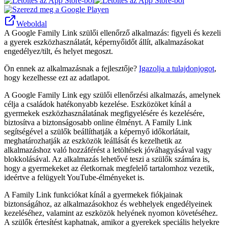
Weboldal
A Google Family Link szülői ellenőrző alkalmazás: figyeli és kezeli
a gyerek eszközhasználatát, képernyőidőt állít, alkalmazásokat
engedélyez/tilt, és helyet megoszt.
Ön ennek az alkalmazásnak a fejlesztője?
Igazolja a tulajdonjogot
,
hogy kezelhesse ezt az adatlapot.
A Google Family Link egy szülői ellenőrzési alkalmazás, amelynek
célja a családok hatékonyabb kezelése. Eszközöket kínál a
gyermekek eszközhasználatának megfigyelésére és kezelésére,
biztosítva a biztonságosabb online élményt. A Family Link
segítségével a szülők beállíthatják a képernyő időkorlátait,
meghatározhatják az eszközök leállását és kezelhetik az
alkalmazáshoz való hozzáférést a letöltések jóváhagyásával vagy
blokkolásával. Az alkalmazás lehetővé teszi a szülők számára is,
hogy a gyermekeket az életkornak megfelelő tartalomhoz vezetik,
ideértve a felügyelt YouTube-élményeket is.
A Family Link funkciókat kínál a gyermekek fiókjainak
biztonságához, az alkalmazásokhoz és webhelyek engedélyeinek
kezeléséhez, valamint az eszközök helyének nyomon követéséhez.
A szülők értesítést kaphatnak, amikor a gyerekek speciális helyekre