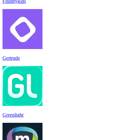
Findmykids
Gertrude
Greenlight