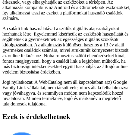
érkeznek, vagy elhagyhatják az eszközöket a térképen. Az
alkalmazás kompatibilis az Android és a Chromebook eszközökkel,
így alkalmassá teszi az ezeket a platformokat használó családok
számára.
A családi link használatával a szülők digitális alapszabályokat
hozhatnak létre, figyelemmel kísérhetik az eszközök használatát és
segíthetnek a gyermekeknek az egészséges digitális szokások
kidolgozásában. Az alkalmazás különösen hasznos a 13 év alatti
gyermekes családok számára, mivel strukturált környezetet biztosít
az online feltáráshoz. Noha robusztus szülői ellenőrzéseket kínál,
fontos megjegyezni, hogy a családi link a legjobban működik, ha
más biztonsági intézkedésekkel együtt használják az átfogó online
védelem biztosítása érdekében.
Jogi nyilatkozat: A WebCatalog nem áll kapcsolatban a(z) Google
Family Link vállalattal, nem társult vele, nincs általa felhatalmazva
vagy jóváhagyva, és semmilyen módon nem kapcsolódik hozzá
hivatalosan. Minden terméknév, logó és márkanév a megfelelő
tulajdonosok tulajdona.
Ezek is érdekelhetnek