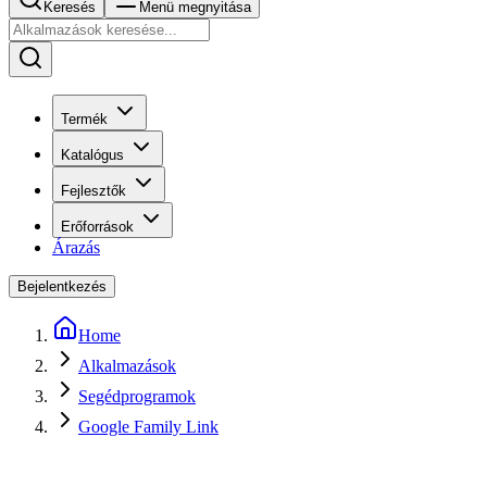
Keresés
Menü megnyitása
Termék
Katalógus
Fejlesztők
Erőforrások
Árazás
Bejelentkezés
Home
Alkalmazások
Segédprogramok
Google Family Link