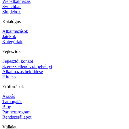
Webalkalmazás
Switchbar
Singlebox
Katalógus
Alkalmazások
Játékok
Kategóriák
Fejlesztők
Fejlesztői konzol
Szerezz ellenőrzött jelvényt
Alkalmazás beküldése
Hirdess
Erőforrások
Árazás
Támogatás
Blog
Partnerprogram
Rendszerállapot
Vállalat