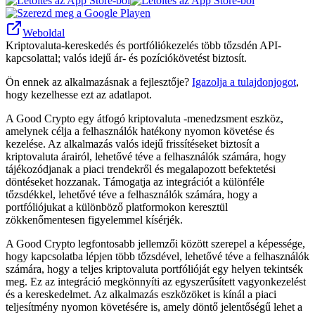
Weboldal
Kriptovaluta-kereskedés és portfóliókezelés több tőzsdén API-
kapcsolattal; valós idejű ár- és pozíciókövetést biztosít.
Ön ennek az alkalmazásnak a fejlesztője?
Igazolja a tulajdonjogot
,
hogy kezelhesse ezt az adatlapot.
A Good Crypto egy átfogó kriptovaluta -menedzsment eszköz,
amelynek célja a felhasználók hatékony nyomon követése és
kezelése. Az alkalmazás valós idejű frissítéseket biztosít a
kriptovaluta árairól, lehetővé téve a felhasználók számára, hogy
tájékozódjanak a piaci trendekről és megalapozott befektetési
döntéseket hozzanak. Támogatja az integrációt a különféle
tőzsdékkel, lehetővé téve a felhasználók számára, hogy a
portfóliójukat a különböző platformokon keresztül
zökkenőmentesen figyelemmel kísérjék.
A Good Crypto legfontosabb jellemzői között szerepel a képessége,
hogy kapcsolatba lépjen több tőzsdével, lehetővé téve a felhasználók
számára, hogy a teljes kriptovaluta portfólióját egy helyen tekintsék
meg. Ez az integráció megkönnyíti az egyszerűsített vagyonkezelést
és a kereskedelmet. Az alkalmazás eszközöket is kínál a piaci
teljesítmény nyomon követésére is, amely döntő jelentőségű lehet a