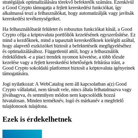
stratégiájuk optimalizálására törekvő befektetők számára. Ezenkívül
a Good Crypto támogatja a fejlett kereskedési funkciókat, így
alkalmassá teszi a felhasználókat, hogy automatizálják vagy javítsák
kereskedési tevékenységeiket.
Ha felhasználóbarát felületet és robusztus funkciókat kínál, a Good
Crypto célja a kriptovaluta portfóliók kezelésének egyszerűsítése. Ez
mind a kezdőknek, mind a tapasztalt kereskedőknek kielégíti azáltal,
hogy alapvető eszközöket biztosít a befektetéseik megfigyeléséhez
és optimalizálásához. Függetlenül attól, hogy a felhasználók
érdeklődnek -e a piaci trendek nyomon követése, a több tőzsde
kezelése vagy a fejlett kereskedési lehetőségek feltárása iránt, a
Good Crypto sokoldalú platformot biztosít a kriptovaluta igényeinek
támogatására.
Jogi nyilatkozat: A WebCatalog nem áll kapcsolatban a(z) Good
Crypto vállalattal, nem társult vele, nincs általa felhatalmazva vagy
jóváhagyva, és semmilyen módon nem kapcsolódik hozzá
hivatalosan. Minden terméknév, logó és márkanév a megfelelő
tulajdonosok tulajdona.
Ezek is érdekelhetnek