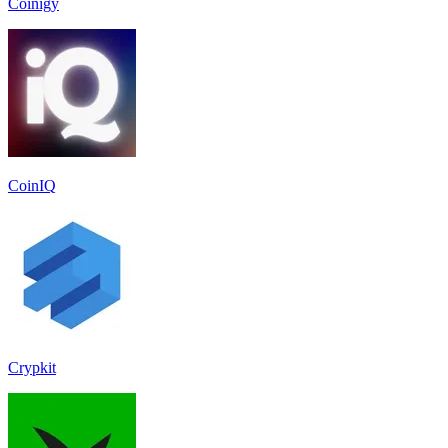
Coinigy
CoinIQ
Crypkit