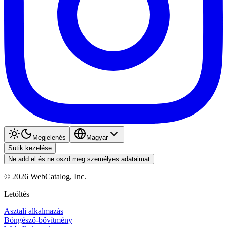
Megjelenés
Magyar
Sütik kezelése
Ne add el és ne oszd meg személyes adataimat
©
2026
WebCatalog, Inc.
Letöltés
Asztali alkalmazás
Böngésző-bővítmény