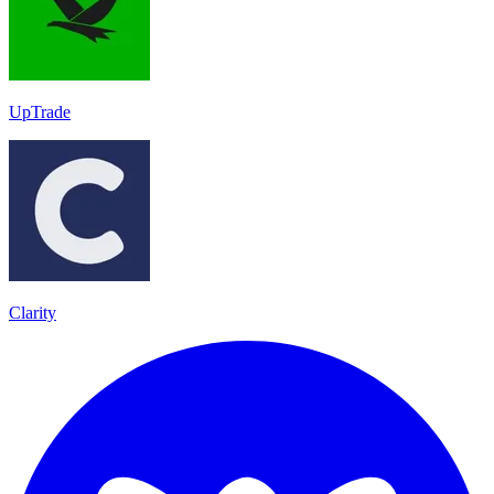
UpTrade
Clarity