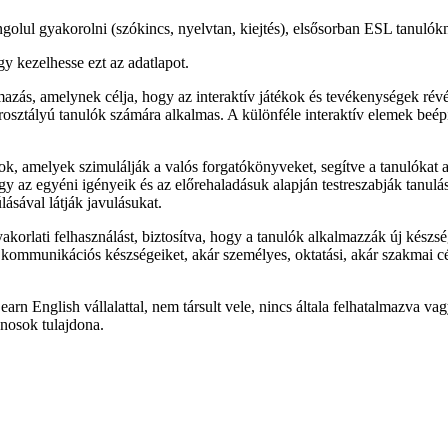
golul gyakorolni (szókincs, nyelvtan, kiejtés), elsősorban ESL tanulók
gy kezelhesse ezt az adatlapot.
azás, amelynek célja, hogy az interaktív játékok és tevékenységek révé
sztályú tanulók számára alkalmas. A különféle interaktív elemek beépíté
ékok, amelyek szimulálják a valós forgatókönyveket, segítve a tanulókat
gy az egyéni igényeik és az előrehaladásuk alapján testreszabják tanulás
ásával látják javulásukat.
orlati felhasználást, biztosítva, hogy a tanulók alkalmazzák új készs
l kommunikációs készségeiket, akár személyes, oktatási, akár szakmai cé
earn English vállalattal, nem társult vele, nincs általa felhatalmazv
nosok tulajdona.