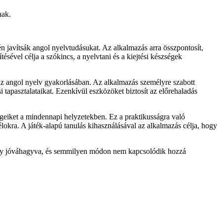
nak.
n javítsák angol nyelvtudásukat. Az alkalmazás arra összpontosít,
sével célja a szókincs, a nyelvtani és a kiejtési készségek
 az angol nyelv gyakorlásában. Az alkalmazás személyre szabott
i tapasztalataikat. Ezenkívül eszközöket biztosít az előrehaladás
égeiket a mindennapi helyzetekben. Ez a praktikusságra való
lokra. A játék-alapú tanulás kihasználásával az alkalmazás célja, hogy
a vagy jóváhagyva, és semmilyen módon nem kapcsolódik hozzá