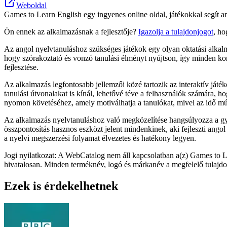
Weboldal
Games to Learn English egy ingyenes online oldal, játékokkal segít an
Ön ennek az alkalmazásnak a fejlesztője?
Igazolja a tulajdonjogot
, ho
Az angol nyelvtanuláshoz szükséges játékok egy olyan oktatási alkalm
hogy szórakoztató és vonzó tanulási élményt nyújtson, így minden koro
fejlesztése.
Az alkalmazás legfontosabb jellemzői közé tartozik az interaktív ját
tanulási útvonalakat is kínál, lehetővé téve a felhasználók számára, ho
nyomon követéséhez, amely motiválhatja a tanulókat, mivel az idő múl
Az alkalmazás nyelvtanuláshoz való megközelítése hangsúlyozza a gyak
összpontosítás hasznos eszközt jelent mindenkinek, aki fejleszti ango
a nyelvi megszerzési folyamat élvezetes és hatékony legyen.
Jogi nyilatkozat: A WebCatalog nem áll kapcsolatban a(z) Games to L
hivatalosan. Minden terméknév, logó és márkanév a megfelelő tulajdo
Ezek is érdekelhetnek