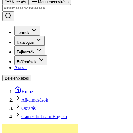
Keresés
Menü megnyitása
Termék
Katalógus
Fejlesztők
Erőforrások
Árazás
Bejelentkezés
Home
Alkalmazások
Oktatás
Games to Learn English