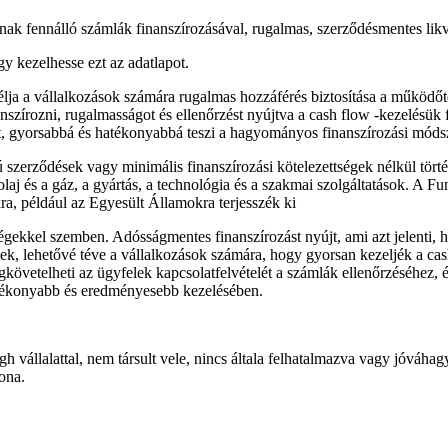
ak fennálló számlák finanszírozásával, rugalmas, szerződésmentes likvi
gy kezelhesse ezt az adatlapot.
a a vállalkozások számára rugalmas hozzáférés biztosítása a működőtők
szírozni, rugalmasságot és ellenőrzést nyújtva a cash flow -kezelésük fe
ot, gyorsabbá és hatékonyabbá teszi a hagyományos finanszírozási móds
ú szerződések vagy minimális finanszírozási kötelezettségek nélkül tör
laj és a gáz, a gyártás, a technológia és a szakmai szolgáltatások. A F
a, például az Egyesült Államokra terjesszék ki
égekkel szemben. Adósságmentes finanszírozást nyújt, ami azt jelenti, 
k, lehetővé téve a vállalkozások számára, hogy gyorsan kezeljék a cash
gkövetelheti az ügyfelek kapcsolatfelvételét a számlák ellenőrzéséhez, 
atékonyabb és eredményesebb kezelésében.
h vállalattal, nem társult vele, nincs általa felhatalmazva vagy jóvá
ona.