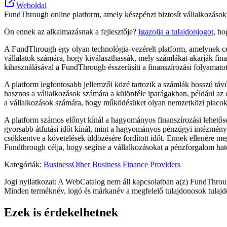
Weboldal
FundThrough online platform, amely készpénzt biztosít vállalkozásokn
Ön ennek az alkalmazásnak a fejlesztője?
Igazolja a tulajdonjogot
, ho
A FundThrough egy olyan technológia-vezérelt platform, amelynek célj
vállalatok számára, hogy kiválaszthassák, mely számlákat akarják finan
kihasználásával a FundThrough ésszerűsíti a finanszírozási folyamat
A platform legfontosabb jellemzői közé tartozik a számlák hosszú táv
hasznos a vállalkozások számára a különféle iparágakban, például az o
a vállalkozások számára, hogy működésüket olyan nemzetközi piacokr
A platform számos előnyt kínál a hagyományos finanszírozási lehetős
gyorsabb átfutási időt kínál, mint a hagyományos pénzügyi intézménye
csökkentve a követelések üldözésére fordított időt. Ennek ellenére me
Fundthrough célja, hogy segítse a vállalkozásokat a pénzforgalom h
Kategóriák
:
Business
Other Business Finance Providers
Jogi nyilatkozat: A WebCatalog nem áll kapcsolatban a(z) FundThroug
Minden terméknév, logó és márkanév a megfelelő tulajdonosok tulajd
Ezek is érdekelhetnek