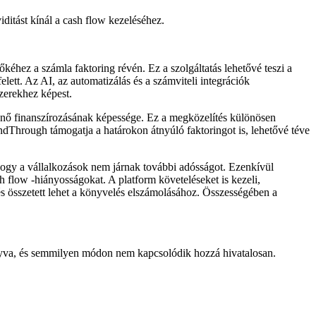
ditást kínál a cash flow kezeléséhez.
éhez a számla faktoring révén. Ez a szolgáltatás lehetővé teszi a
lett. Az AI, az automatizálás és a számviteli integrációk
zerekhez képest.
ténő finanszírozásának képessége. Ez a megközelítés különösen
undThrough támogatja a határokon átnyúló faktoringot is, lehetővé téve
hogy a vállalkozások nem járnak további adósságot. Ezenkívül
 flow -hiányosságokat. A platform követeléseket is kezeli,
és összetett lehet a könyvelés elszámolásához. Összességében a
hagyva, és semmilyen módon nem kapcsolódik hozzá hivatalosan.