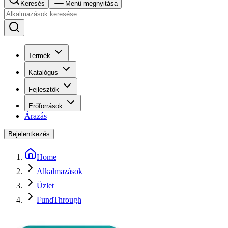
Keresés
Menü megnyitása
Termék
Katalógus
Fejlesztők
Erőforrások
Árazás
Bejelentkezés
Home
Alkalmazások
Üzlet
FundThrough