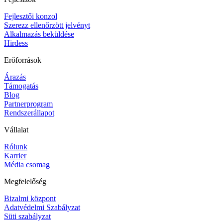
Fejlesztői konzol
Szerezz ellenőrzött jelvényt
Alkalmazás beküldése
Hirdess
Erőforrások
Árazás
Támogatás
Blog
Partnerprogram
Rendszerállapot
Vállalat
Rólunk
Karrier
Média csomag
Megfelelőség
Bizalmi központ
Adatvédelmi Szabályzat
Süti szabályzat