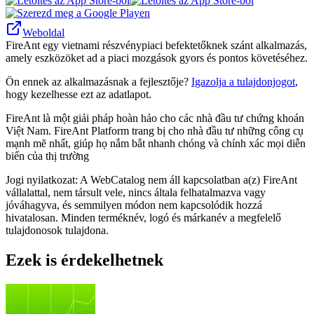
Weboldal
FireAnt egy vietnami részvénypiaci befektetőknek szánt alkalmazás,
amely eszközöket ad a piaci mozgások gyors és pontos követéséhez.
Ön ennek az alkalmazásnak a fejlesztője?
Igazolja a tulajdonjogot
,
hogy kezelhesse ezt az adatlapot.
FireAnt là một giải pháp hoàn hảo cho các nhà đầu tư chứng khoán
Việt Nam. FireAnt Platform trang bị cho nhà đầu tư những công cụ
mạnh mẽ nhất, giúp họ nắm bắt nhanh chóng và chính xác mọi diễn
biến của thị trường
Jogi nyilatkozat: A WebCatalog nem áll kapcsolatban a(z) FireAnt
vállalattal, nem társult vele, nincs általa felhatalmazva vagy
jóváhagyva, és semmilyen módon nem kapcsolódik hozzá
hivatalosan. Minden terméknév, logó és márkanév a megfelelő
tulajdonosok tulajdona.
Ezek is érdekelhetnek