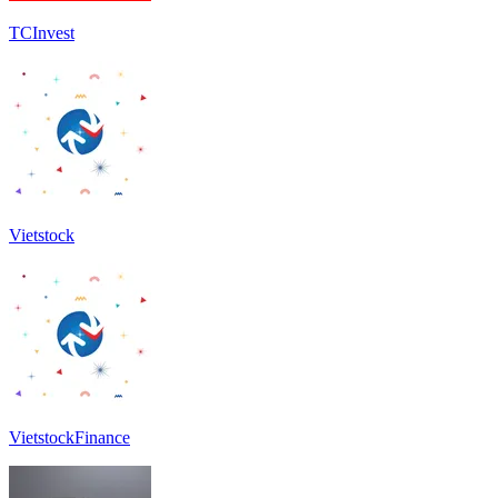
TCInvest
Vietstock
VietstockFinance