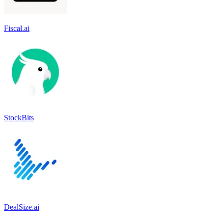
Fiscal.ai
StockBits
DealSize.ai