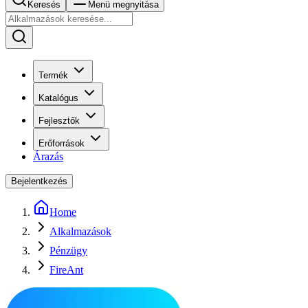
Keresés
Menü megnyitása
Termék
Katalógus
Fejlesztők
Erőforrások
Árazás
Bejelentkezés
Home
Alkalmazások
Pénzügy
FireAnt