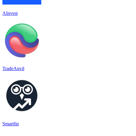
AInvest
TradeAnvil
Smartfin