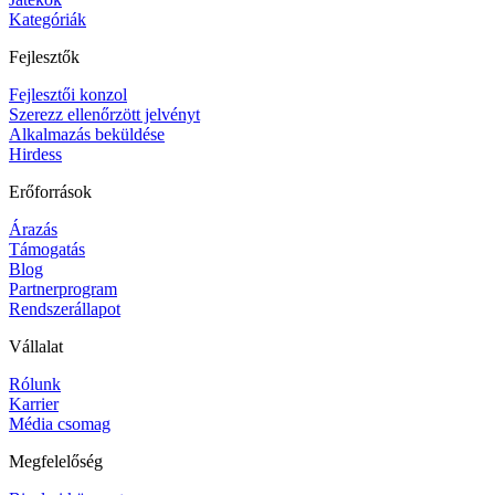
Kategóriák
Fejlesztők
Fejlesztői konzol
Szerezz ellenőrzött jelvényt
Alkalmazás beküldése
Hirdess
Erőforrások
Árazás
Támogatás
Blog
Partnerprogram
Rendszerállapot
Vállalat
Rólunk
Karrier
Média csomag
Megfelelőség