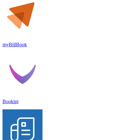
myBillBook
Bookipi