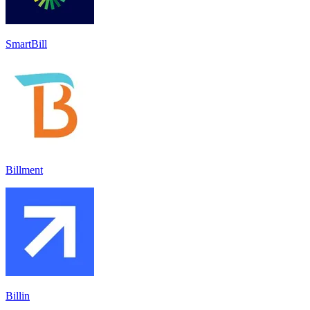
SmartBill
Billment
Billin