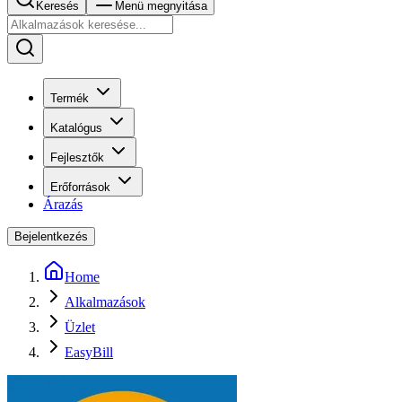
Keresés
Menü megnyitása
Termék
Katalógus
Fejlesztők
Erőforrások
Árazás
Bejelentkezés
Home
Alkalmazások
Üzlet
EasyBill