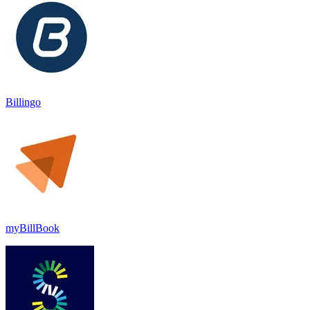
Billingo
myBillBook