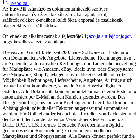
Weboldal
Az EasyBill számlázó és dokumentumkezelő szoftver:
automatikusan és kézzel készít számlákat, ajánlatokat,
szállítóleveleket, e‑mailben küldi őket, exportál és csatlakozik
piacterekhez és szállítókhoz.
Ön ennek az alkalmazásnak a fejlesztője?
Igazolja a tulajdonjogot
,
hogy kezelhesse ezt az adatlapot.
Die easybill GmbH bietet seit 2007 eine Software zur Erstellung
von Dokumenten, wie Angebote, Lieferscheine, Rechnungen uvm.,
an Neben der automatischen Rechnungs- und Lieferscheinerstellung
für Marktplätze wie Amazon, eBay, idealo uvm. oder Shopsysteme
wie Shopware, Shopify, Magento uvm. bietet easybill auch die
Möglichkeit Rechnungen, Lieferscheine, Angebote, Aufträge auch
manuell auf unkomplizierte, schnelle Art und Weise digital zu
erstellen. Alle Dokumente können unmittelbar nach deren Erstellung
automatisiert per E-Mail an den Kunden gesendet werden. Das
Design, von Logo bis hin zum Briefpapier und der Inhalt können in
Abhängigkeit individueller Faktoren angepasst und automatisiert
werden. Für Onlinehändler ist auch das Erstellen von Packlisten und
der Export der Kundendaten zu Versanddienstleistern wie u. a.
DHL, DPD, GLS, Hermes, Deutsche Post ebenfalls möglich,
genauso wie die Rückmeldung zu den unterschiedlichen
Marktplätzen und Shopsystemen. Alle Daten können perfekt für die