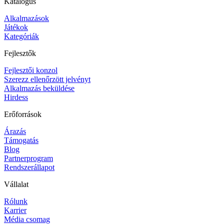
Katalógus
Alkalmazások
Játékok
Kategóriák
Fejlesztők
Fejlesztői konzol
Szerezz ellenőrzött jelvényt
Alkalmazás beküldése
Hirdess
Erőforrások
Árazás
Támogatás
Blog
Partnerprogram
Rendszerállapot
Vállalat
Rólunk
Karrier
Média csomag