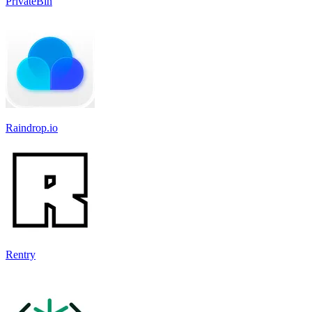
PrivateBin
Raindrop.io
Rentry