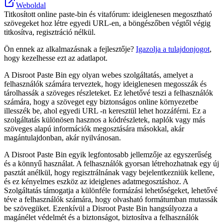
Weboldal
Titkosított online paste-bin és vitafórum: ideiglenesen megosztható
szövegeket hoz létre egyedi URL-en, a böngészőben végtől végig
titkosítva, regisztráció nélkül.
Ön ennek az alkalmazásnak a fejlesztője?
Igazolja a tulajdonjogot
,
hogy kezelhesse ezt az adatlapot.
A Disroot Paste Bin egy olyan webes szolgáltatás, amelyet a
felhasználók számára terveztek, hogy ideiglenesen megosszák és
tárolhassák a szöveges részleteket. Ez lehetővé teszi a felhasználók
számára, hogy a szöveget egy biztonságos online környezetbe
illesszék be, ahol egyedi URL -n keresztül lehet hozzáférni. Ez a
szolgáltatás különösen hasznos a kódrészletek, naplók vagy más
szöveges alapú információk megosztására másokkal, akár
magántulajdonban, akár nyilvánosan.
A Disroot Paste Bin egyik legfontosabb jellemzője az egyszerűség
és a könnyű használat. A felhasználók gyorsan létrehozhatnak egy új
pasztát anélkül, hogy regisztrálnának vagy bejelentkezniük kellene,
és ez kényelmes eszköz az ideiglenes adatmegosztáshoz. A
Szolgáltatás támogatja a különféle formázási lehetőségeket, lehetővé
téve a felhasználók számára, hogy olvasható formátumban mutassák
be szövegüket. Ezenkívül a Disroot Paste Bin hangsúlyozza a
magánélet védelmét és a biztonságot, biztosítva a felhasználók