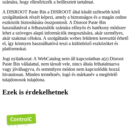
számára, hogy ellenőrizzék a beillesztett tartalmat.
A DISROOT Paste Bin a DISROOT által kínált szélesebb körű
szolgáltatások részét képezi, amely a biztonságos és a magán online
eszközök biztosítására összpontosít. A Disroot Paste Bin
használatával a felhasználók számára előnyös és hatékony módszer
lehet a szöveges alapú információk megosztására, akár személyes,
akár szakmai célokra. A szolgáltatás webes felületen keresztül érhető
el, így könnyen használhatóvá teszi a különböző eszközöket és
platformokat.
Jogi nyilatkozat: A WebCatalog nem áll kapcsolatban a(z) Disroot
Paste Bin vállalattal, nem társult vele, nincs általa felhatalmazva
vagy jóváhagyva, és semmilyen módon nem kapcsolódik hozzá
hivatalosan. Minden terméknév, logó és márkanév a megfelelő
tulajdonosok tulajdona.
Ezek is érdekelhetnek