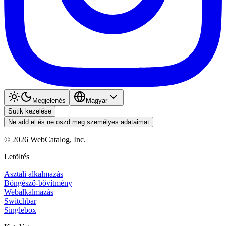
Megjelenés
Magyar
Sütik kezelése
Ne add el és ne oszd meg személyes adataimat
©
2026
WebCatalog, Inc.
Letöltés
Asztali alkalmazás
Böngésző-bővítmény
Webalkalmazás
Switchbar
Singlebox