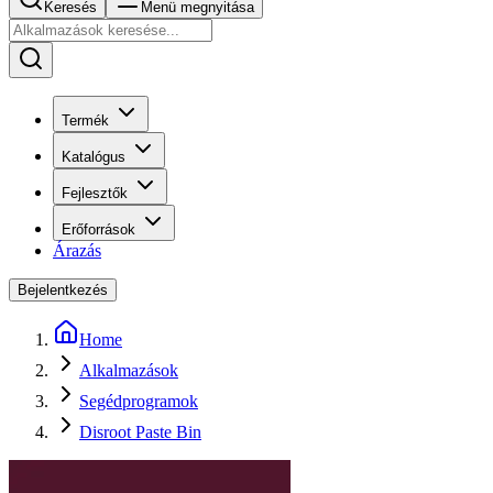
Keresés
Menü megnyitása
Termék
Katalógus
Fejlesztők
Erőforrások
Árazás
Bejelentkezés
Home
Alkalmazások
Segédprogramok
Disroot Paste Bin