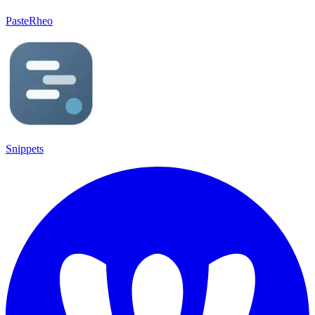
PasteRheo
Snippets