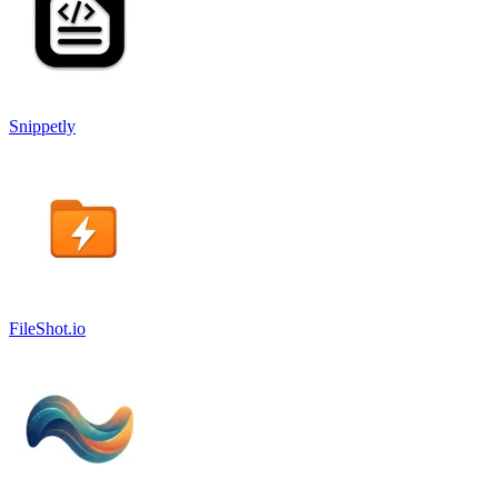
Snippetly
FileShot.io