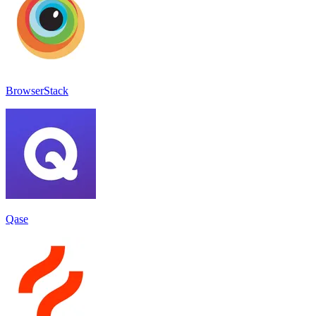
BrowserStack
Qase