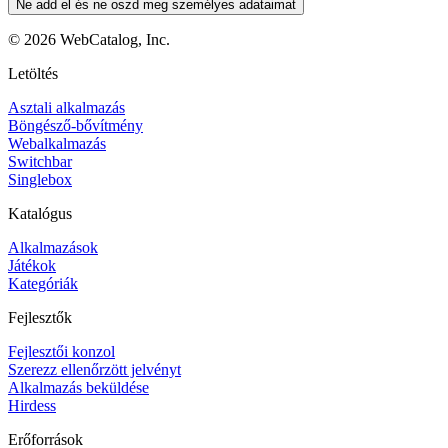
Ne add el és ne oszd meg személyes adataimat
©
2026
WebCatalog, Inc.
Letöltés
Asztali alkalmazás
Böngésző-bővítmény
Webalkalmazás
Switchbar
Singlebox
Katalógus
Alkalmazások
Játékok
Kategóriák
Fejlesztők
Fejlesztői konzol
Szerezz ellenőrzött jelvényt
Alkalmazás beküldése
Hirdess
Erőforrások