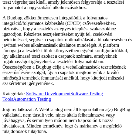
teszt végrehajtást kínál, amely jelentősen felgyorsítja a tesztelési
folyamatot a nagyszabású alkalmazásokhoz.
A Bugbug zökkenőmentesen integrálódik a folyamatos
integráció/folyamatos kézbesítés (CI/CD) csővezetékekhez,
biztosítva, hogy a tesztelés az egyes telepítési szakaszokhoz
igazodjon. Részletes tesztjelentéseket nyújt fel, cselekvési
betekintéssel, segítve a csapatok optimalizálását a hibakeresésben és
javítani webes alkalmazásaik általános minőségét. A platform
támogatja a tesztelést több környezetben egyéni konfigurációkkal,
így alkalmassá teszi azokat a csapatok számára, amelyeknek
rugalmasságot igényelnek a tesztelési folyamatokban.
Összességében a Bugbug célja a webalkalmazások tesztelésének
ésszerűsítésére szolgál, így a csapatok megkönnyítik a kiváló
minőségű termékek fenntartását anélkül, hogy kiterjedt műszaki
szakértelmet igényelnének.
Kategóriák
:
Software Development
Software Testing
Tools
Automation Testing
Jogi nyilatkozat: A WebCatalog nem áll kapcsolatban a(z) BugBug
vállalattal, nem társult vele, nincs általa felhatalmazva vagy
jóváhagyva, és semmilyen módon nem kapcsolódik hozzá
hivatalosan. Minden terméknév, logó és márkanév a megfelelő
tulajdonosok tulajdona.