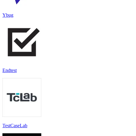
Ybug
Endtest
TestCaseLab