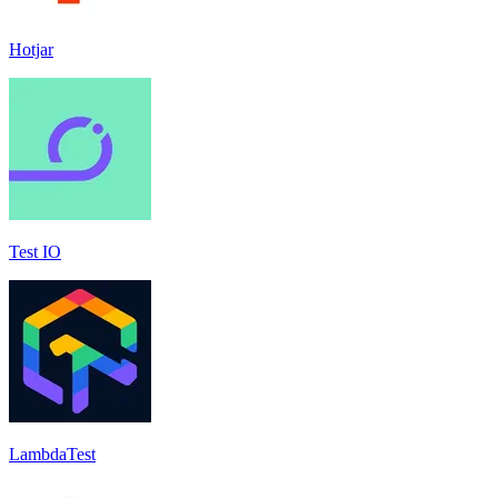
Hotjar
Test IO
LambdaTest