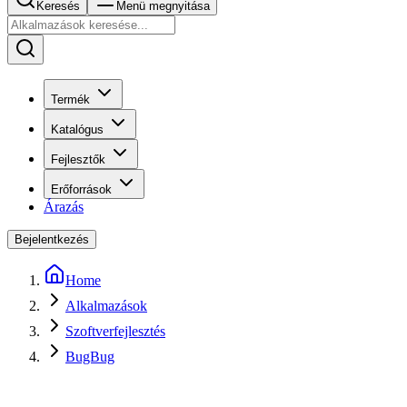
Keresés
Menü megnyitása
Termék
Katalógus
Fejlesztők
Erőforrások
Árazás
Bejelentkezés
Home
Alkalmazások
Szoftverfejlesztés
BugBug