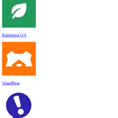
Rainforest QA
SmartBear