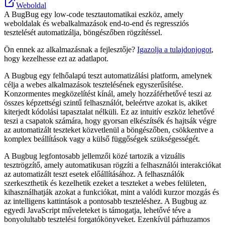
Weboldal
A BugBug egy low-code tesztautomatikai eszköz, amely
weboldalak és webalkalmazások end-to-end és regressziós
tesztelését automatizálja, böngészőben rögzítéssel.
Ön ennek az alkalmazásnak a fejlesztője?
Igazolja a tulajdonjogot
,
hogy kezelhesse ezt az adatlapot.
A Bugbug egy felhőalapú teszt automatizálási platform, amelynek
célja a webes alkalmazások tesztelésének egyszerűsítése.
Konzormentes megközelítést kínál, amely hozzáférhetővé teszi az
összes képzettségi szintű felhasználót, beleértve azokat is, akiket
kiterjedt kódolási tapasztalat nélküli. Ez az intuitív eszköz lehetővé
teszi a csapatok számára, hogy gyorsan elkészítsék és hajtsák végre
az automatizált teszteket közvetlenül a böngészőben, csökkentve a
komplex beállítások vagy a külső függőségek szükségességét.
A Bugbug legfontosabb jellemzői közé tartozik a vizuális
tesztrögzítő, amely automatikusan rögzíti a felhasználói interakciókat
az automatizált teszt esetek előállításához. A felhasználók
szerkeszthetik és kezelhetik ezeket a teszteket a webes felületen,
kihasználhatják azokat a funkciókat, mint a valódi kurzor mozgás és
az intelligens kattintások a pontosabb teszteléshez. A Bugbug az
egyedi JavaScript műveleteket is támogatja, lehetővé téve a
bonyolultabb tesztelési forgatókönyveket. Ezenkívül párhuzamos