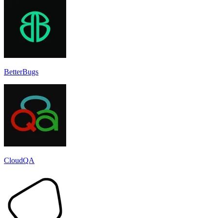
BetterBugs
CloudQA