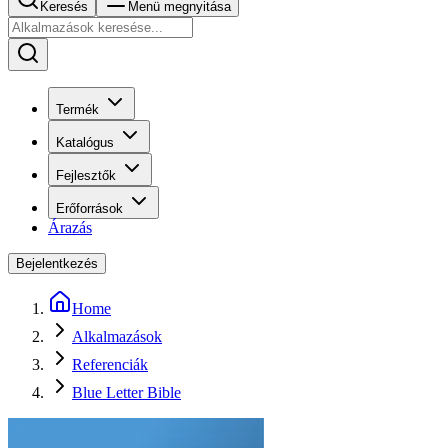
Keresés
Menü megnyitása
Termék
Katalógus
Fejlesztők
Erőforrások
Árazás
Bejelentkezés
Home
Alkalmazások
Referenciák
Blue Letter Bible