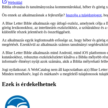
Weboldal
Biblia olvasása és tanulmányozása kommentárokkal, héber és görög szót
Ön ennek az alkalmazásnak a fejlesztője?
Igazolja a tulajdonjogot
, ho
A Blue Letter Bible alkalmazás egy átfogó eszköz, amelynek célja a 
görög lexikonokhoz, az interlineáris eszközökhöz, a szótárakhoz és a
különféle részek jelentéseit és összefüggéseit.
Az alkalmazás egyik legfontosabb erőssége az, hogy héber és görög erőf
megértését. Ezenkívül az alkalmazás számos tanulmányi segédeszközt 
A Blue Letter Bible alkalmazás mind Android, mind iOS platformon el
kutatásokhoz, robusztus eszközkészletet kínálva a Biblia mélyebb ré
informatív élményt nyújt azok számára, akik a Biblia mélyreható felf
Jogi nyilatkozat: A WebCatalog nem áll kapcsolatban a(z) Blue Letter
Minden terméknév, logó és márkanév a megfelelő tulajdonosok tulajd
Ezek is érdekelhetnek