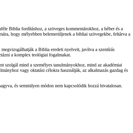
féle Biblia fordításhoz, a szöveges kommentárokhoz, a héber és a
ámára, hogy mélyebben belemerüljenek a bibliai szövegekbe, feltárva a
egvizsgálhatják a Biblia eredeti nyelveit, javítva a szentírás
tázni a komplex teológiai fogalmakat.
ként szolgál mind a személyes tanulmányokhoz, mind az akadémiai
lmányhoz vagy oktatási célokra használják, az alkalmazás gazdag és
jóváhagyva, és semmilyen módon nem kapcsolódik hozzá hivatalosan.