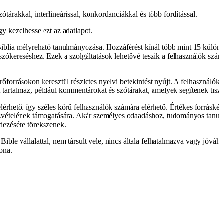
árakkal, interlineárissal, konkordanciákkal és több fordítással.
gy kezelhesse ezt az adatlapot.
Biblia mélyreható tanulmányozása. Hozzáférést kínál több mint 15 külön
 szókereséshez. Ezek a szolgáltatások lehetővé teszik a felhasználók sz
orrásokon keresztül részletes nyelvi betekintést nyújt. A felhasználók m
tartalmaz, például kommentárokat és szótárakat, amelyek segítenek tisz
érhető, így széles körű felhasználók számára elérhető. Értékes forrás
szvételének támogatására. Akár személyes odaadáshoz, tudományos tanu
edezésére törekszenek.
 Bible vállalattal, nem társult vele, nincs általa felhatalmazva vagy 
ona.