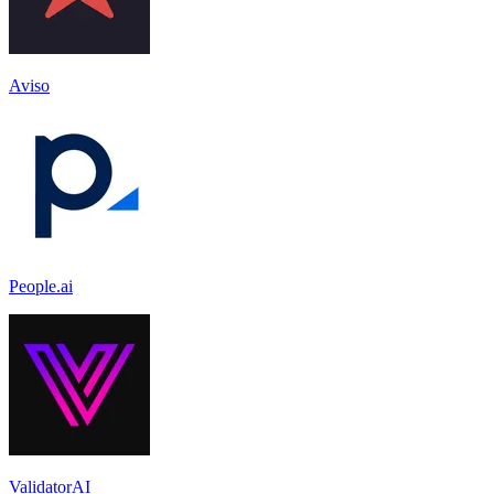
Aviso
People.ai
ValidatorAI