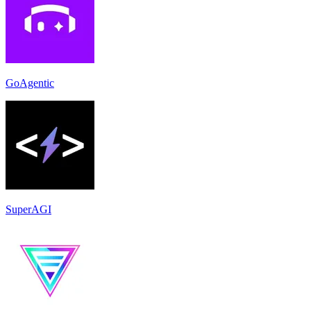
GoAgentic
SuperAGI