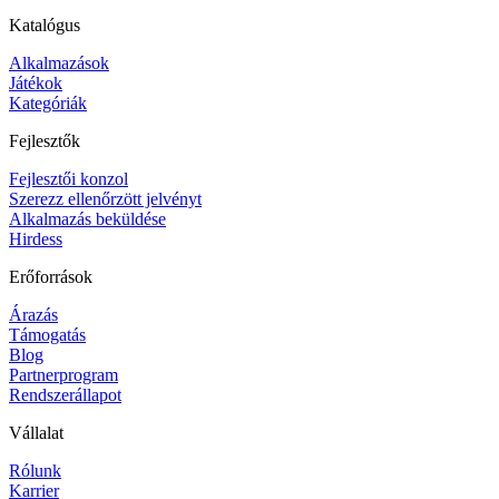
Katalógus
Alkalmazások
Játékok
Kategóriák
Fejlesztők
Fejlesztői konzol
Szerezz ellenőrzött jelvényt
Alkalmazás beküldése
Hirdess
Erőforrások
Árazás
Támogatás
Blog
Partnerprogram
Rendszerállapot
Vállalat
Rólunk
Karrier