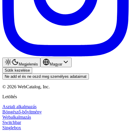
Megjelenés
Magyar
Sütik kezelése
Ne add el és ne oszd meg személyes adataimat
©
2026
WebCatalog, Inc.
Letöltés
Asztali alkalmazás
Böngésző-bővítmény
Webalkalmazás
Switchbar
Singlebox