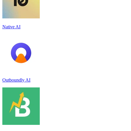
Native AI
Outboundly AI