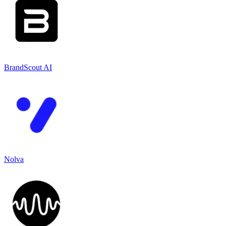
BrandScout AI
Nolva