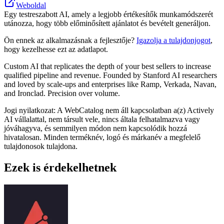
Weboldal
Egy testreszabott AI, amely a legjobb értékesítők munkamódszerét
utánozza, hogy több előminősített ajánlatot és bevételt generáljon.
Ön ennek az alkalmazásnak a fejlesztője?
Igazolja a tulajdonjogot
,
hogy kezelhesse ezt az adatlapot.
Custom AI that replicates the depth of your best sellers to increase
qualified pipeline and revenue. Founded by Stanford AI researchers
and loved by scale-ups and enterprises like Ramp, Verkada, Navan,
and Ironclad. Precision over volume.
Jogi nyilatkozat: A WebCatalog nem áll kapcsolatban a(z) Actively
AI vállalattal, nem társult vele, nincs általa felhatalmazva vagy
jóváhagyva, és semmilyen módon nem kapcsolódik hozzá
hivatalosan. Minden terméknév, logó és márkanév a megfelelő
tulajdonosok tulajdona.
Ezek is érdekelhetnek