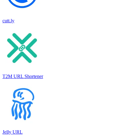
cutt.ly
T2M URL Shortener
Jelly URL