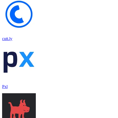
cutt.ly
Pxl