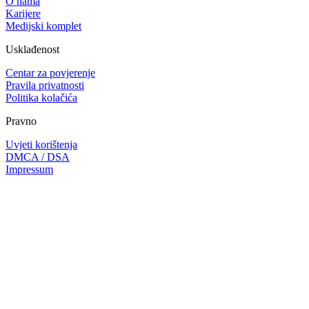
O nama
Karijere
Medijski komplet
Usklađenost
Centar za povjerenje
Pravila privatnosti
Politika kolačića
Pravno
Uvjeti korištenja
DMCA / DSA
Impressum