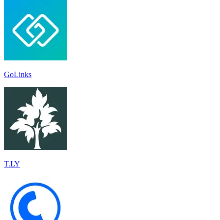
GoLinks
T.LY