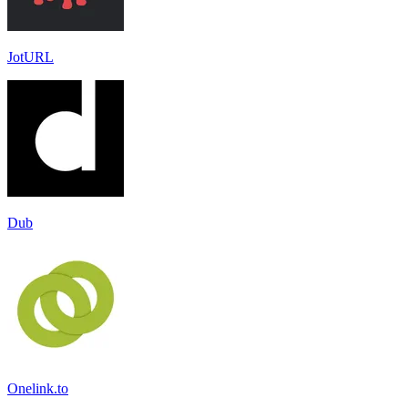
JotURL
Dub
Onelink.to