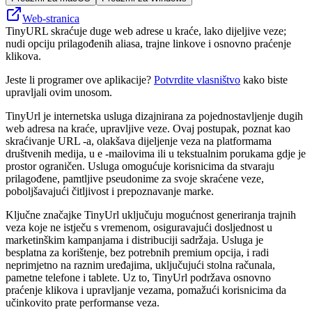
Web-stranica
TinyURL skraćuje duge web adrese u kraće, lako dijeljive veze;
nudi opciju prilagođenih aliasa, trajne linkove i osnovno praćenje
klikova.
Jeste li programer ove aplikacije?
Potvrdite vlasništvo
kako biste
upravljali ovim unosom.
TinyUrl je internetska usluga dizajnirana za pojednostavljenje dugih
web adresa na kraće, upravljive veze. Ovaj postupak, poznat kao
skraćivanje URL -a, olakšava dijeljenje veza na platformama
društvenih medija, u e -mailovima ili u tekstualnim porukama gdje je
prostor ograničen. Usluga omogućuje korisnicima da stvaraju
prilagođene, pamtljive pseudonime za svoje skraćene veze,
poboljšavajući čitljivost i prepoznavanje marke.
Ključne značajke TinyUrl uključuju mogućnost generiranja trajnih
veza koje ne istječu s vremenom, osiguravajući dosljednost u
marketinškim kampanjama i distribuciji sadržaja. Usluga je
besplatna za korištenje, bez potrebnih premium opcija, i radi
neprimjetno na raznim uređajima, uključujući stolna računala,
pametne telefone i tablete. Uz to, TinyUrl podržava osnovno
praćenje klikova i upravljanje vezama, pomažući korisnicima da
učinkovito prate performanse veza.