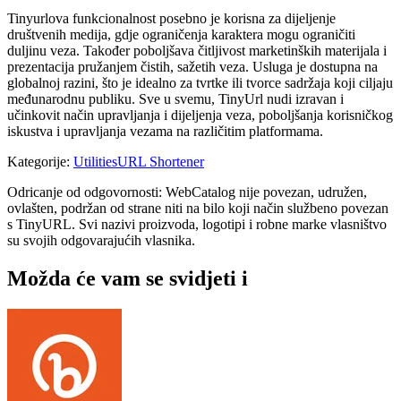
Tinyurlova funkcionalnost posebno je korisna za dijeljenje
društvenih medija, gdje ograničenja karaktera mogu ograničiti
duljinu veza. Također poboljšava čitljivost marketinških materijala i
prezentacija pružanjem čistih, sažetih veza. Usluga je dostupna na
globalnoj razini, što je idealno za tvrtke ili tvorce sadržaja koji ciljaju
međunarodnu publiku. Sve u svemu, TinyUrl nudi izravan i
učinkovit način upravljanja i dijeljenja veza, poboljšanja korisničkog
iskustva i upravljanja vezama na različitim platformama.
Kategorije
:
Utilities
URL Shortener
Odricanje od odgovornosti: WebCatalog nije povezan, udružen,
ovlašten, podržan od strane niti na bilo koji način službeno povezan
s TinyURL. Svi nazivi proizvoda, logotipi i robne marke vlasništvo
su svojih odgovarajućih vlasnika.
Možda će vam se svidjeti i