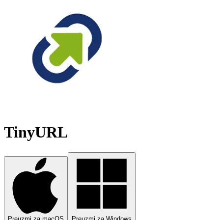
TinyURL
Preuzmi za macOS
Preuzmi za Windows