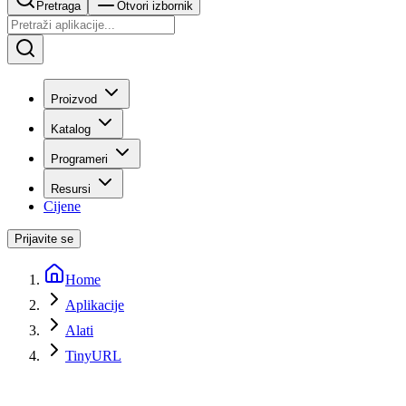
Pretraga
Otvori izbornik
Proizvod
Katalog
Programeri
Resursi
Cijene
Prijavite se
Home
Aplikacije
Alati
TinyURL