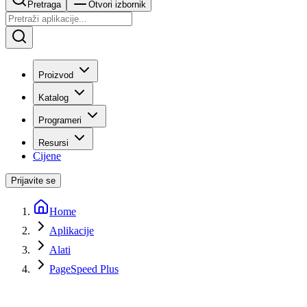
Pretraga
Otvori izbornik
Proizvod
Katalog
Programeri
Resursi
Cijene
Prijavite se
Home
Aplikacije
Alati
PageSpeed Plus