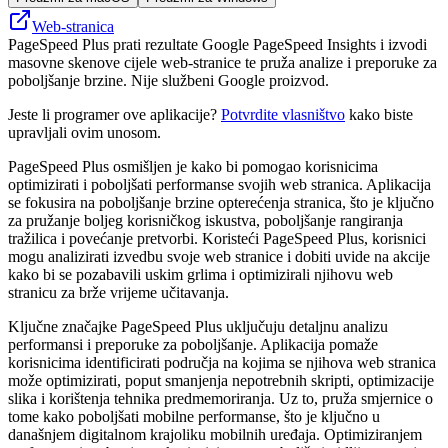
Web-stranica
PageSpeed Plus prati rezultate Google PageSpeed Insights i izvodi
masovne skenove cijele web-stranice te pruža analize i preporuke za
poboljšanje brzine. Nije službeni Google proizvod.
Jeste li programer ove aplikacije?
Potvrdite vlasništvo
kako biste
upravljali ovim unosom.
PageSpeed ​​Plus osmišljen je kako bi pomogao korisnicima
optimizirati i poboljšati performanse svojih web stranica. Aplikacija
se fokusira na poboljšanje brzine opterećenja stranica, što je ključno
za pružanje boljeg korisničkog iskustva, poboljšanje rangiranja
tražilica i povećanje pretvorbi. Koristeći PageSpeed ​​Plus, korisnici
mogu analizirati izvedbu svoje web stranice i dobiti uvide na akcije
kako bi se pozabavili uskim grlima i optimizirali njihovu web
stranicu za brže vrijeme učitavanja.
Ključne značajke PageSpeed ​​Plus uključuju detaljnu analizu
performansi i preporuke za poboljšanje. Aplikacija pomaže
korisnicima identificirati područja na kojima se njihova web stranica
može optimizirati, poput smanjenja nepotrebnih skripti, optimizacije
slika i korištenja tehnika predmemoriranja. Uz to, pruža smjernice o
tome kako poboljšati mobilne performanse, što je ključno u
današnjem digitalnom krajoliku mobilnih uređaja. Optimiziranjem