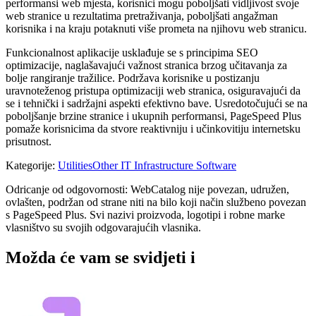
performansi web mjesta, korisnici mogu poboljšati vidljivost svoje
web stranice u rezultatima pretraživanja, poboljšati angažman
korisnika i na kraju potaknuti više prometa na njihovu web stranicu.
Funkcionalnost aplikacije usklađuje se s principima SEO
optimizacije, naglašavajući važnost stranica brzog učitavanja za
bolje rangiranje tražilice. Podržava korisnike u postizanju
uravnoteženog pristupa optimizaciji web stranica, osiguravajući da
se i tehnički i sadržajni aspekti efektivno bave. Usredotočujući se na
poboljšanje brzine stranice i ukupnih performansi, PageSpeed ​​Plus
pomaže korisnicima da stvore reaktivniju i učinkovitiju internetsku
prisutnost.
Kategorije
:
Utilities
Other IT Infrastructure Software
Odricanje od odgovornosti: WebCatalog nije povezan, udružen,
ovlašten, podržan od strane niti na bilo koji način službeno povezan
s PageSpeed Plus. Svi nazivi proizvoda, logotipi i robne marke
vlasništvo su svojih odgovarajućih vlasnika.
Možda će vam se svidjeti i