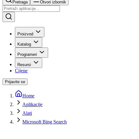
Pretraga
Otvori izbornik
Proizvod
Katalog
Programeri
Resursi
Cijene
Prijavite se
Home
Aplikacije
Alati
Microsoft Bing Search