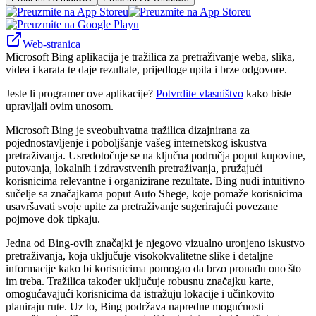
Web-stranica
Microsoft Bing aplikacija je tražilica za pretraživanje weba, slika,
videa i karata te daje rezultate, prijedloge upita i brze odgovore.
Jeste li programer ove aplikacije?
Potvrdite vlasništvo
kako biste
upravljali ovim unosom.
Microsoft Bing je sveobuhvatna tražilica dizajnirana za
pojednostavljenje i poboljšanje vašeg internetskog iskustva
pretraživanja. Usredotočuje se na ključna područja poput kupovine,
putovanja, lokalnih i zdravstvenih pretraživanja, pružajući
korisnicima relevantne i organizirane rezultate. Bing nudi intuitivno
sučelje sa značajkama poput Auto Shege, koje pomaže korisnicima
usavršavati svoje upite za pretraživanje sugerirajući povezane
pojmove dok tipkaju.
Jedna od Bing-ovih značajki je njegovo vizualno uronjeno iskustvo
pretraživanja, koja uključuje visokokvalitetne slike i detaljne
informacije kako bi korisnicima pomogao da brzo pronađu ono što
im treba. Tražilica također uključuje robusnu značajku karte,
omogućavajući korisnicima da istražuju lokacije i učinkovito
planiraju rute. Uz to, Bing podržava napredne mogućnosti