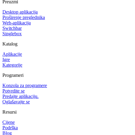
Preuzmi
Desktop aplikacija
Proširenje preglednika
Web-aplikacija
Switchbar
Singlebox
Katalog
Aplikacije
Igre
Kategorije
Programeri
Konzola za programere
Potvrdite se
Predajte aplikaciju.
Oglašavajte se
Resursi
Cijene
Podrška
Blog