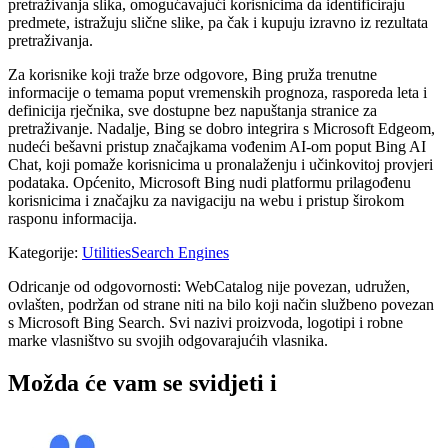
pretraživanja slika, omogućavajući korisnicima da identificiraju
predmete, istražuju slične slike, pa čak i kupuju izravno iz rezultata
pretraživanja.
Za korisnike koji traže brze odgovore, Bing pruža trenutne
informacije o temama poput vremenskih prognoza, rasporeda leta i
definicija rječnika, sve dostupne bez napuštanja stranice za
pretraživanje. Nadalje, Bing se dobro integrira s Microsoft Edgeom,
nudeći bešavni pristup značajkama vođenim AI-om poput Bing AI
Chat, koji pomaže korisnicima u pronalaženju i učinkovitoj provjeri
podataka. Općenito, Microsoft Bing nudi platformu prilagođenu
korisnicima i značajku za navigaciju na webu i pristup širokom
rasponu informacija.
Kategorije
:
Utilities
Search Engines
Odricanje od odgovornosti: WebCatalog nije povezan, udružen,
ovlašten, podržan od strane niti na bilo koji način službeno povezan
s Microsoft Bing Search. Svi nazivi proizvoda, logotipi i robne
marke vlasništvo su svojih odgovarajućih vlasnika.
Možda će vam se svidjeti i