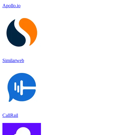
Apollo.io
Similarweb
CallRail