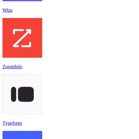
Wiza
ZoomInfo
Typeform