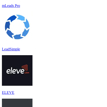
mLeads Pro
LeadSimple
ELEVE