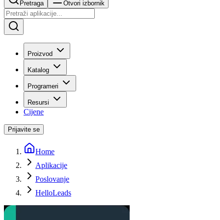
Pretraga
Otvori izbornik
Proizvod
Katalog
Programeri
Resursi
Cijene
Prijavite se
Home
Aplikacije
Poslovanje
HelloLeads