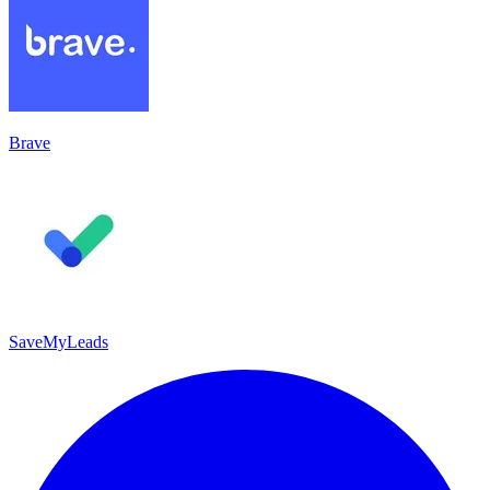
Brave
SaveMyLeads