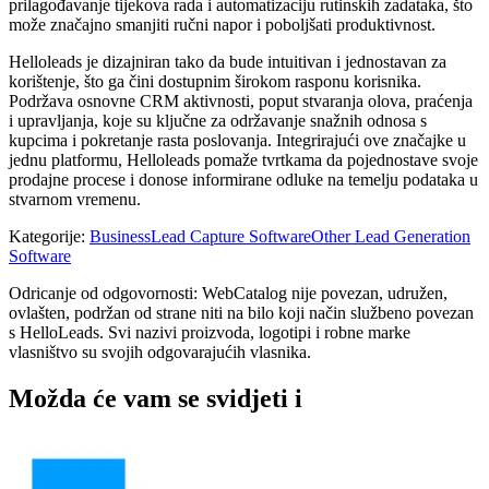
prilagođavanje tijekova rada i automatizaciju rutinskih zadataka, što
može značajno smanjiti ručni napor i poboljšati produktivnost.
Helloleads je dizajniran tako da bude intuitivan i jednostavan za
korištenje, što ga čini dostupnim širokom rasponu korisnika.
Podržava osnovne CRM aktivnosti, poput stvaranja olova, praćenja
i upravljanja, koje su ključne za održavanje snažnih odnosa s
kupcima i pokretanje rasta poslovanja. Integrirajući ove značajke u
jednu platformu, Helloleads pomaže tvrtkama da pojednostave svoje
prodajne procese i donose informirane odluke na temelju podataka u
stvarnom vremenu.
Kategorije
:
Business
Lead Capture Software
Other Lead Generation
Software
Odricanje od odgovornosti: WebCatalog nije povezan, udružen,
ovlašten, podržan od strane niti na bilo koji način službeno povezan
s HelloLeads. Svi nazivi proizvoda, logotipi i robne marke
vlasništvo su svojih odgovarajućih vlasnika.
Možda će vam se svidjeti i