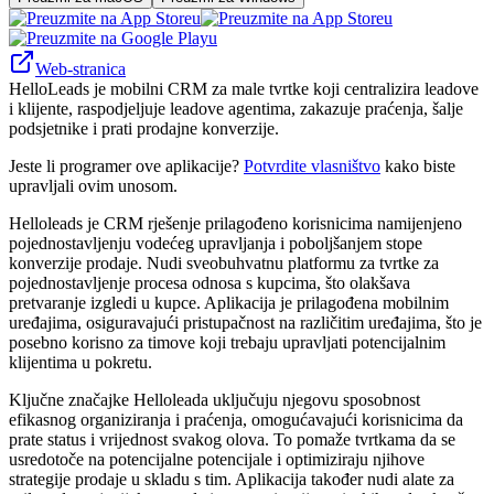
Web-stranica
HelloLeads je mobilni CRM za male tvrtke koji centralizira leadove
i klijente, raspodjeljuje leadove agentima, zakazuje praćenja, šalje
podsjetnike i prati prodajne konverzije.
Jeste li programer ove aplikacije?
Potvrdite vlasništvo
kako biste
upravljali ovim unosom.
Helloleads je CRM rješenje prilagođeno korisnicima namijenjeno
pojednostavljenju vodećeg upravljanja i poboljšanjem stope
konverzije prodaje. Nudi sveobuhvatnu platformu za tvrtke za
pojednostavljenje procesa odnosa s kupcima, što olakšava
pretvaranje izgledi u kupce. Aplikacija je prilagođena mobilnim
uređajima, osiguravajući pristupačnost na različitim uređajima, što je
posebno korisno za timove koji trebaju upravljati potencijalnim
klijentima u pokretu.
Ključne značajke Helloleada uključuju njegovu sposobnost
efikasnog organiziranja i praćenja, omogućavajući korisnicima da
prate status i vrijednost svakog olova. To pomaže tvrtkama da se
usredotoče na potencijalne potencijale i optimiziraju njihove
strategije prodaje u skladu s tim. Aplikacija također nudi alate za