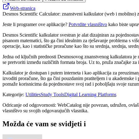
Web-stranica
Desmos Scientific Calculator: znanstveni kalkulator (web i mobilno) za 
Jeste li programer ove aplikacije?
Potvrdite vlasništvo
kako biste upra
Desmos Scientific kalkulator svestran je alat dizajniran za pojednost
pisanom matematici, što ga čini idealnim za rješavanje problema s viš
operacije, kao i statističke proračune kao što su srednja, srednja, sredn
Jedna od ključnih prednosti Desmosovog znanstvenog kalkulatora je n
se pretvoriti između različitih formata broja. Uz to, pruža značajke za
Kalkulator je dostupan i putem interneta i kao aplikacija za preuzimanj
izvoditi proračune, što ga čini pouzdanim pratiteljem i u akademske 
pomaže korisnicima da pojednostave svoj rad i poboljšaju svoje razu
Kategorije
:
Utilities
Study Tools
Digital Learning Platforms
Odricanje od odgovornosti: WebCatalog nije povezan, udružen, ovlašten
vlasništvo su svojih odgovarajućih vlasnika.
Možda će vam se svidjeti i