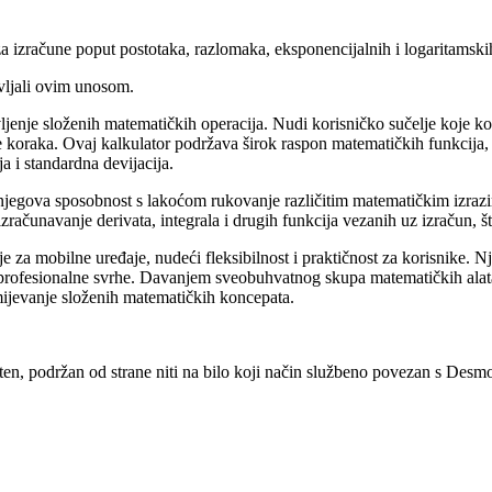
izračune poput postotaka, razlomaka, eksponencijalnih i logaritamskih fun
vljali ovim unosom.
avljenje složenih matematičkih operacija. Nudi korisničko sučelje koje
e koraka. Ovaj kalkulator podržava širok raspon matematičkih funkcija, 
ja i standardna devijacija.
jegova sposobnost s lakoćom rukovanje različitim matematičkim izrazim
 izračunavanje derivata, integrala i drugih funkcija vezanih uz izračun, š
e za mobilne uređaje, nudeći fleksibilnost i praktičnost za korisnike. N
i profesionalne svrhe. Davanjem sveobuhvatnog skupa matematičkih alat
mijevanje složenih matematičkih koncepata.
, podržan od strane niti na bilo koji način službeno povezan s Desmos 