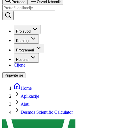
Pretraga
Otvori izbornik
Proizvod
Katalog
Programeri
Resursi
Cijene
Prijavite se
Home
Aplikacije
Alati
Desmos Scientific Calculator