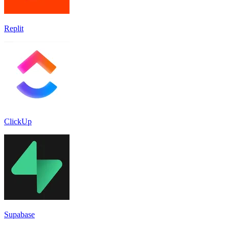
Replit
ClickUp
Supabase