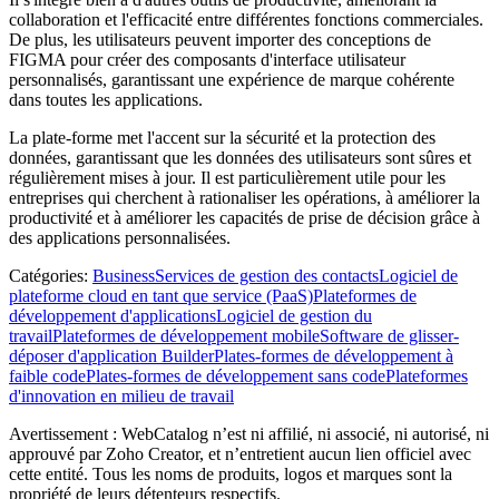
collaboration et l'efficacité entre différentes fonctions commerciales.
De plus, les utilisateurs peuvent importer des conceptions de
FIGMA pour créer des composants d'interface utilisateur
personnalisés, garantissant une expérience de marque cohérente
dans toutes les applications.
La plate-forme met l'accent sur la sécurité et la protection des
données, garantissant que les données des utilisateurs sont sûres et
régulièrement mises à jour. Il est particulièrement utile pour les
entreprises qui cherchent à rationaliser les opérations, à améliorer la
productivité et à améliorer les capacités de prise de décision grâce à
des applications personnalisées.
Catégories
:
Business
Services de gestion des contacts
Logiciel de
plateforme cloud en tant que service (PaaS)
Plateformes de
développement d'applications
Logiciel de gestion du
travail
Plateformes de développement mobile
Software de glisser-
déposer d'application Builder
Plates-formes de développement à
faible code
Plates-formes de développement sans code
Plateformes
d'innovation en milieu de travail
Avertissement : WebCatalog n’est ni affilié, ni associé, ni autorisé, ni
approuvé par Zoho Creator, et n’entretient aucun lien officiel avec
cette entité. Tous les noms de produits, logos et marques sont la
propriété de leurs détenteurs respectifs.