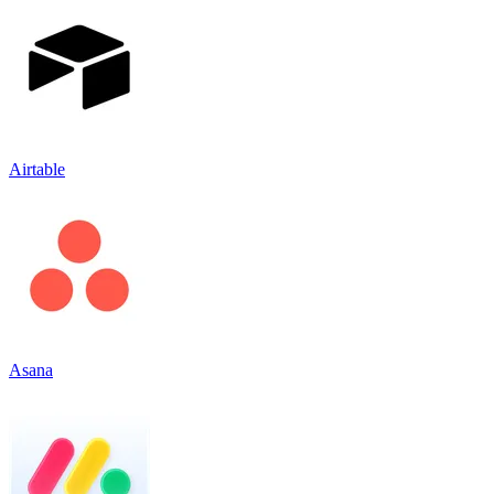
Airtable
Asana