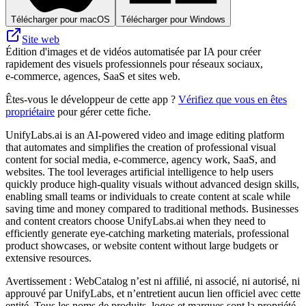
Télécharger pour macOS
Télécharger pour Windows
Site web
Édition d'images et de vidéos automatisée par IA pour créer
rapidement des visuels professionnels pour réseaux sociaux,
e‑commerce, agences, SaaS et sites web.
Êtes-vous le développeur de cette app ?
Vérifiez que vous en êtes
propriétaire
pour gérer cette fiche.
UnifyLabs.ai is an AI-powered video and image editing platform
that automates and simplifies the creation of professional visual
content for social media, e-commerce, agency work, SaaS, and
websites. The tool leverages artificial intelligence to help users
quickly produce high-quality visuals without advanced design skills,
enabling small teams or individuals to create content at scale while
saving time and money compared to traditional methods. Businesses
and content creators choose UnifyLabs.ai when they need to
efficiently generate eye-catching marketing materials, professional
product showcases, or website content without large budgets or
extensive resources.
Avertissement : WebCatalog n’est ni affilié, ni associé, ni autorisé, ni
approuvé par UnifyLabs, et n’entretient aucun lien officiel avec cette
entité. Tous les noms de produits, logos et marques sont la propriété