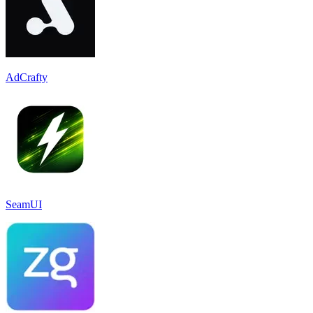
AdCrafty
SeamUI