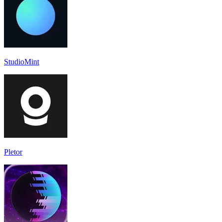
StudioMint
Pletor