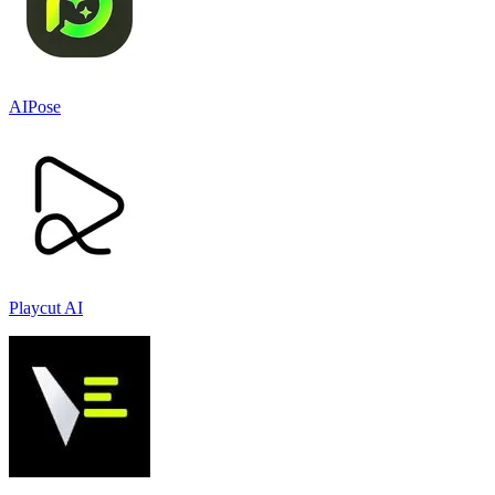
AIPose
Playcut AI