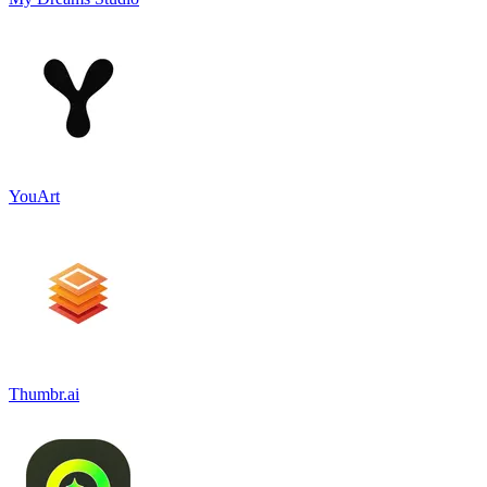
YouArt
Thumbr.ai