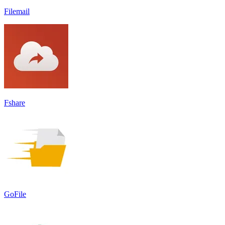
Filemail
Fshare
GoFile