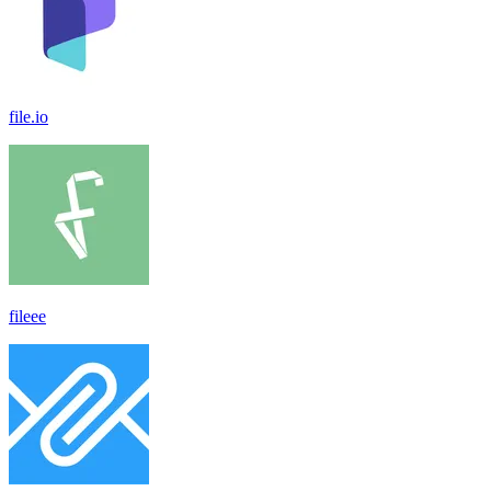
file.io
fileee