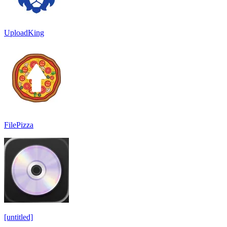
UploadKing
FilePizza
[untitled]