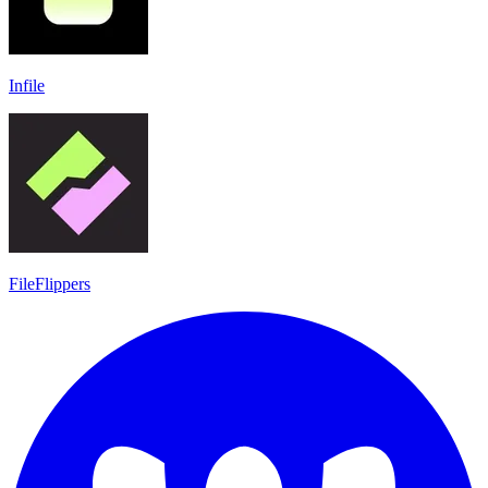
Infile
FileFlippers