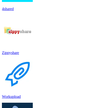
4shared
Zippyshare
Workupload