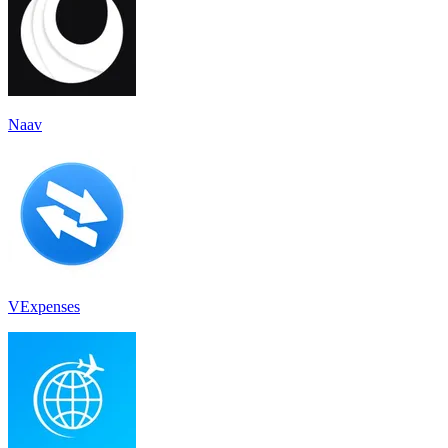
Naav
VExpenses