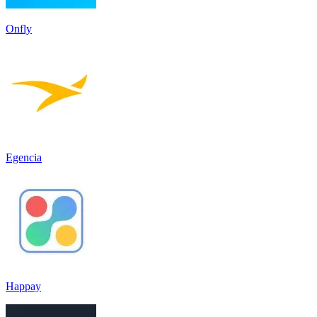
Onfly
Egencia
Happay