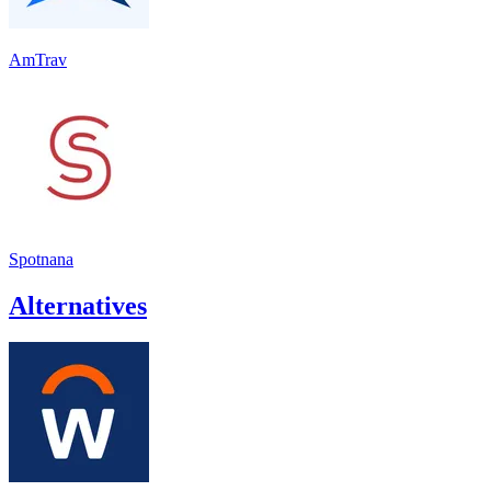
AmTrav
Spotnana
Alternatives