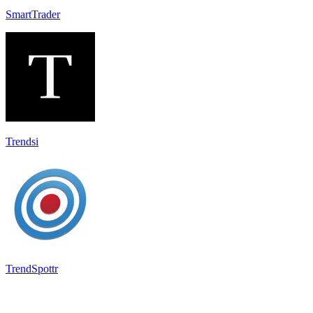
SmartTrader
Trendsi
TrendSpottr