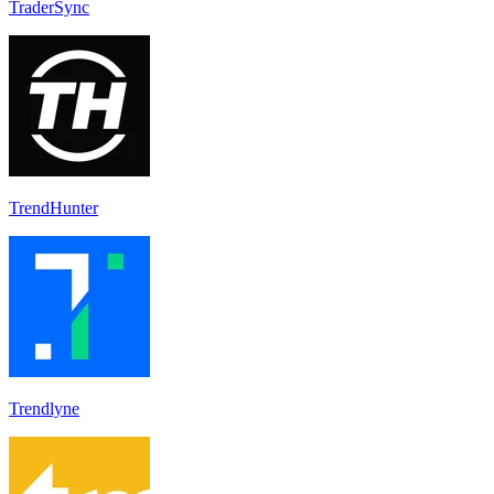
TraderSync
TrendHunter
Trendlyne