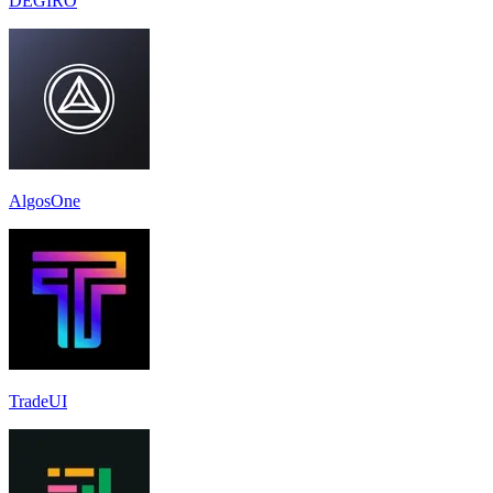
DEGIRO
AlgosOne
TradeUI