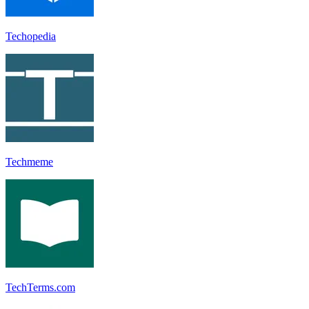
Techopedia
Techmeme
TechTerms.com