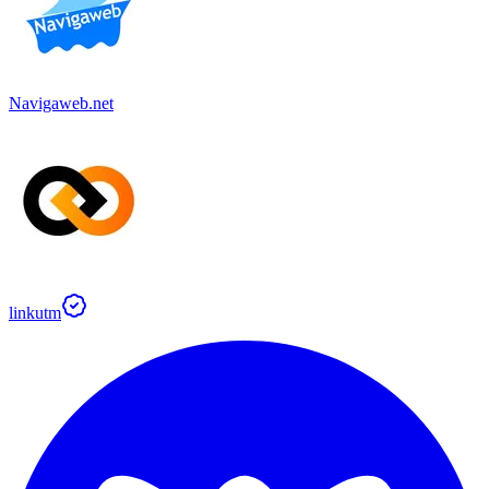
Navigaweb.net
linkutm