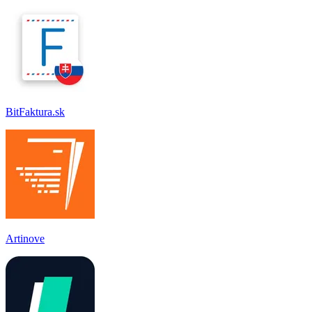
BitFaktura.sk
Artinove