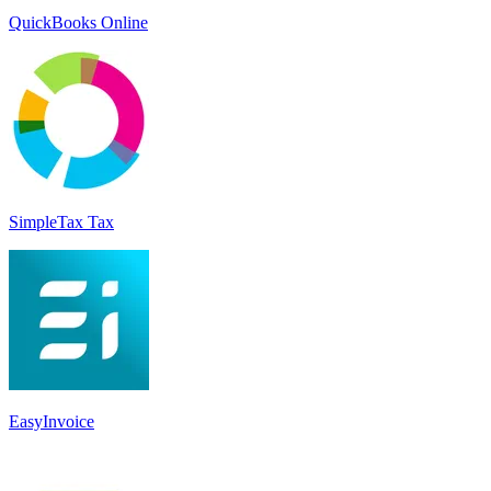
QuickBooks Online
SimpleTax Tax
EasyInvoice