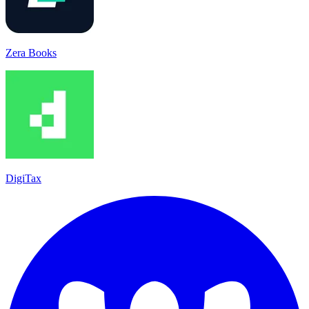
Zera Books
DigiTax