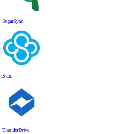
SugarSync
Sync
ThunderDrive