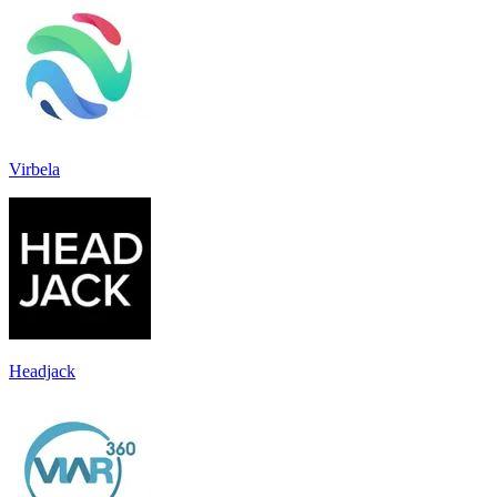
Virbela
Headjack