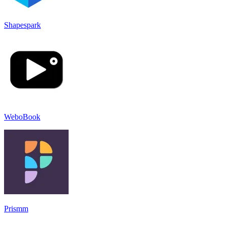
Shapespark
WeboBook
Prismm