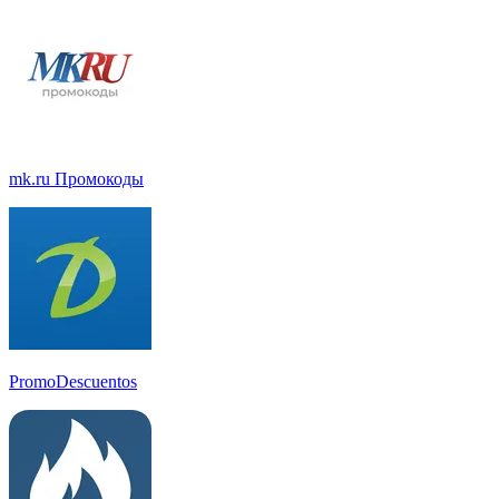
mk.ru Промокоды
PromoDescuentos