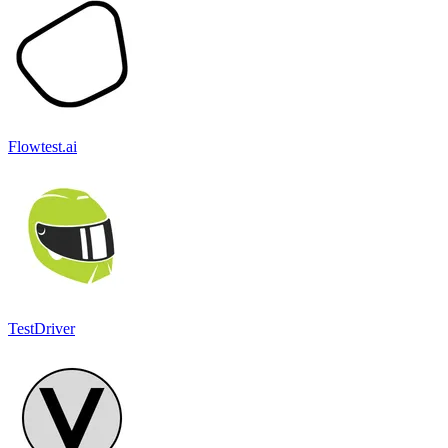
Flowtest.ai
TestDriver