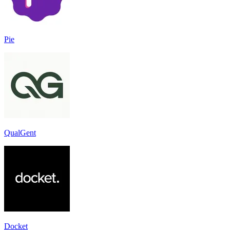
Pie
QualGent
Docket