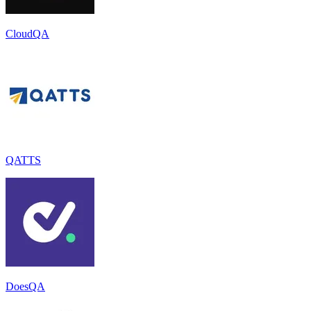
CloudQA
QATTS
DoesQA