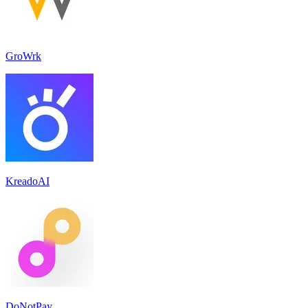
GroWrk
KreadoAI
DoNotPay