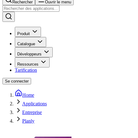
Rechercher
Ouvrir le menu
Produit
Catalogue
Développeurs
Ressources
Tarification
Se connecter
Home
Applications
Entreprise
Planly