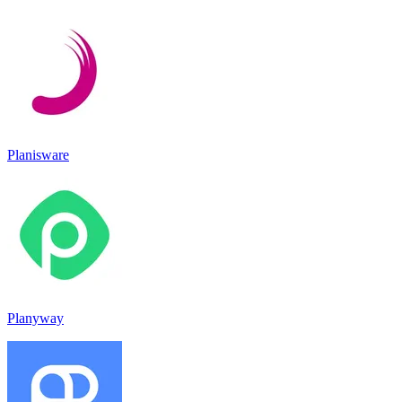
Planisware
Planyway