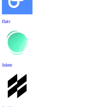
Plaky
Splane