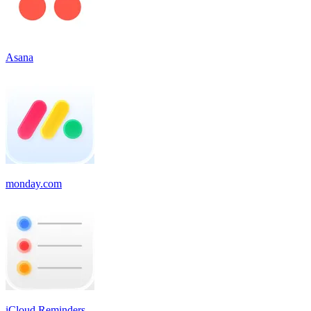
Asana
monday.com
iCloud Reminders