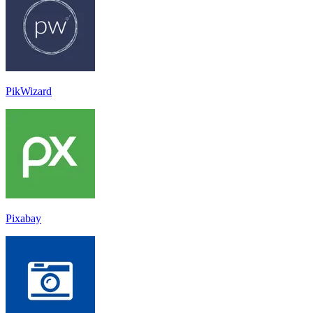
PikWizard
Pixabay