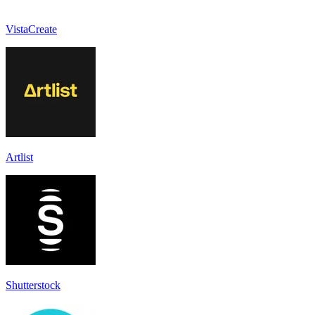
VistaCreate
Artlist
Shutterstock