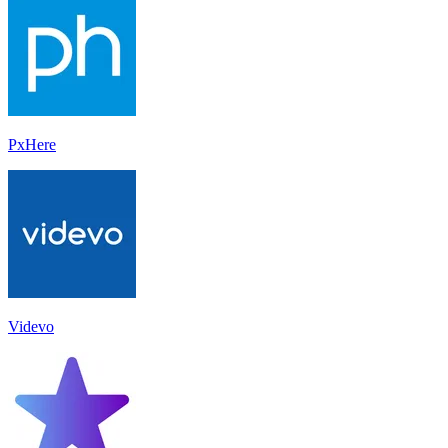
PxHere
Videvo