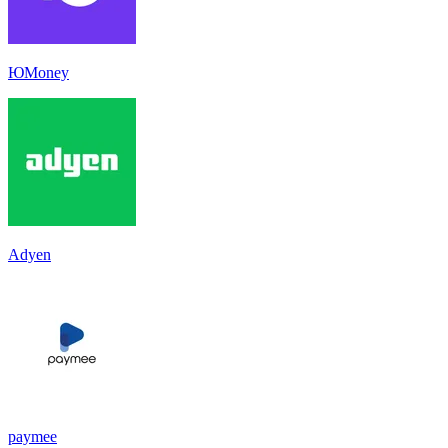
ЮMoney
Adyen
paymee