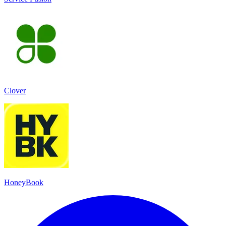
Clover
HoneyBook