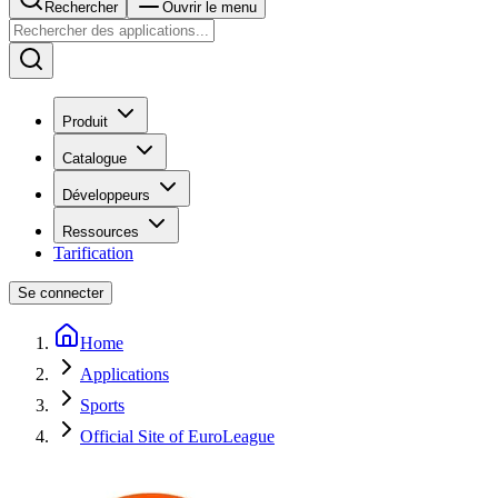
Rechercher
Ouvrir le menu
Produit
Catalogue
Développeurs
Ressources
Tarification
Se connecter
Home
Applications
Sports
Official Site of EuroLeague