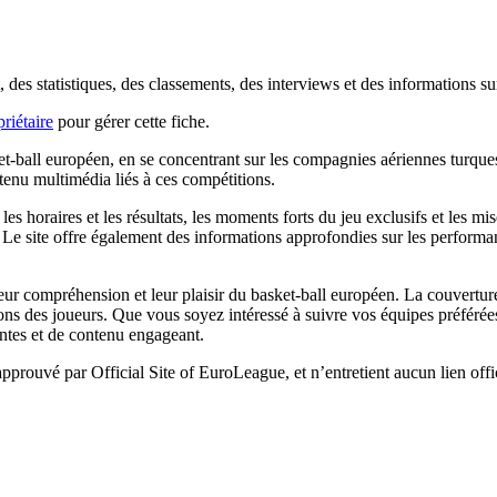
des statistiques, des classements, des interviews et des informations sur
riétaire
pour gérer cette fiche.
ket-ball européen, en se concentrant sur les compagnies aériennes turqu
ntenu multimédia liés à ces compétitions.
t, les horaires et les résultats, les moments forts du jeu exclusifs et les 
Le site offre également des informations approfondies sur les performan
leur compréhension et leur plaisir du basket-ball européen. La couverture 
ons des joueurs. Que vous soyez intéressé à suivre vos équipes préférée
entes et de contenu engageant.
 approuvé par Official Site of EuroLeague, et n’entretient aucun lien off