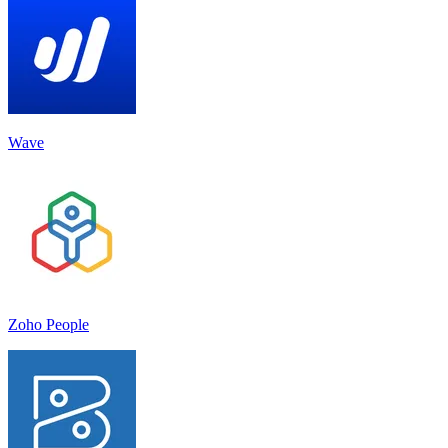
Wave
Zoho People