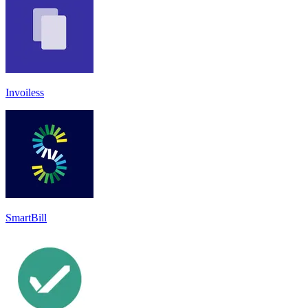
Invoiless
SmartBill