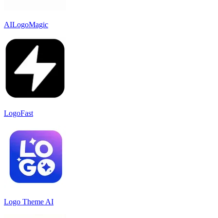
AILogoMagic
LogoFast
Logo Theme AI