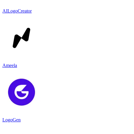
AILogoCreator
Ameela
LogoGen