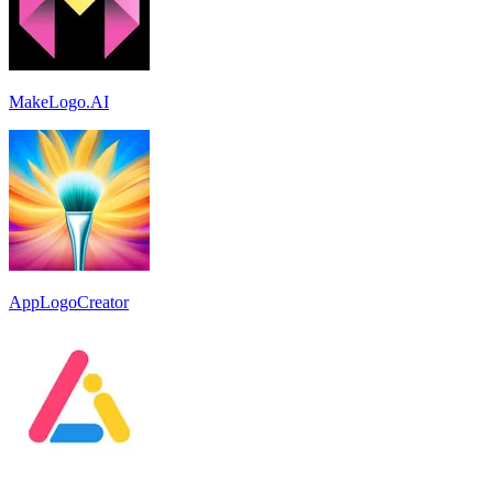
MakeLogo.AI
AppLogoCreator