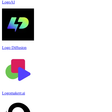
LogoAI
Logo Diffusion
Logomakerr.ai