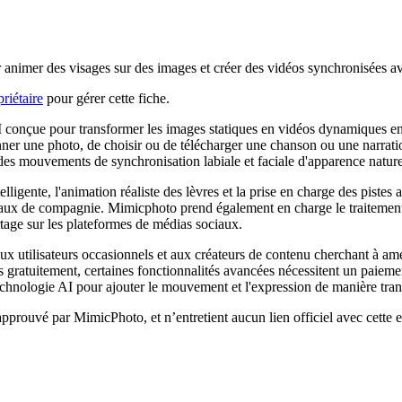
r animer des visages sur des images et créer des vidéos synchronisées a
riétaire
pour gérer cette fiche.
I conçue pour transformer les images statiques en vidéos dynamiques e
onner une photo, de choisir ou de télécharger une chanson ou une narrat
des mouvements de synchronisation labiale et faciale d'apparence naturell
elligente, l'animation réaliste des lèvres et la prise en charge des pistes
imaux de compagnie. Mimicphoto prend également en charge le traitement 
rtage sur les plateformes de médias sociaux.
 aux utilisateurs occasionnels et aux créateurs de contenu cherchant à a
es gratuitement, certaines fonctionnalités avancées nécessitent un paie
la technologie AI pour ajouter le mouvement et l'expression de manière tra
 approuvé par MimicPhoto, et n’entretient aucun lien officiel avec cette 