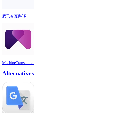
腾讯交互翻译
MachineTranslation
Alternatives