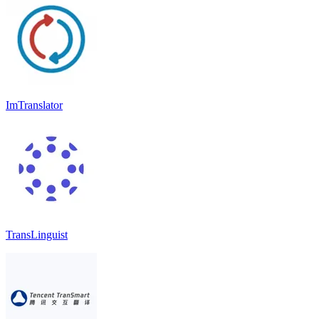
ImTranslator
TransLinguist