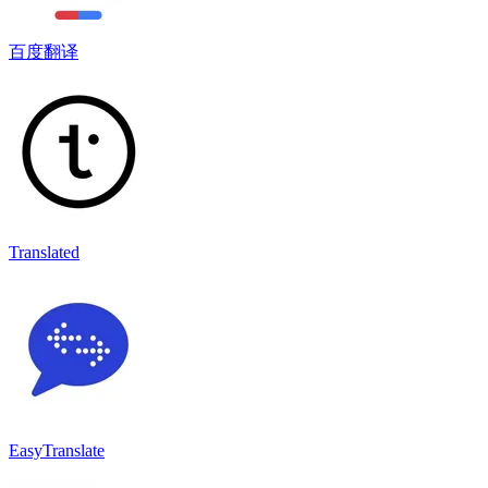
百度翻译
Translated
EasyTranslate