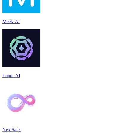
Meetz Ai
Lopus AI
NextSales