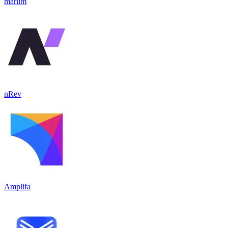
marllm
nRev
Amplifa