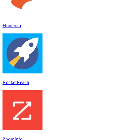
Hunter.io
RocketReach
ZoomInfo