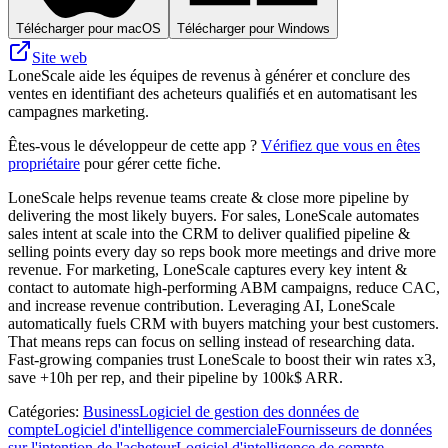
Télécharger pour macOS
Télécharger pour Windows
Site web
LoneScale aide les équipes de revenus à générer et conclure des
ventes en identifiant des acheteurs qualifiés et en automatisant les
campagnes marketing.
Êtes-vous le développeur de cette app ?
Vérifiez que vous en êtes
propriétaire
pour gérer cette fiche.
LoneScale helps revenue teams create & close more pipeline by
delivering the most likely buyers. For sales, LoneScale automates
sales intent at scale into the CRM to deliver qualified pipeline &
selling points every day so reps book more meetings and drive more
revenue. For marketing, LoneScale captures every key intent &
contact to automate high-performing ABM campaigns, reduce CAC,
and increase revenue contribution. Leveraging AI, LoneScale
automatically fuels CRM with buyers matching your best customers.
That means reps can focus on selling instead of researching data.
Fast-growing companies trust LoneScale to boost their win rates x3,
save +10h per rep, and their pipeline by 100k$ ARR.
Catégories
:
Business
Logiciel de gestion des données de
compte
Logiciel d'intelligence commerciale
Fournisseurs de données
sur l'intention de l'acheteur
Logiciel d'intelligence de compte