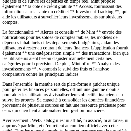
budgets et de suivre les dépenses en temps réel. Mint propose
également ** la cote de crédit gratuite ** Access, fournissant des
informations sur la santé du crédit et ** Investment Tracking **, qui
aide les utilisateurs à surveiller leurs investissements sur plusieurs
comptes.
La fonctionnalité ** Alertes et conseils ** de Mint ** envoie des
notifications pour les soldes de comptes faibles, les modèles de
dépenses inhabituels et les dépassements budgétaires, aidant les
utilisateurs à rester au courant de leurs finances. L'application fournit
également ** une catégorisation simple ** des transactions, bien que
les utilisateurs aient besoin d'ajuster manuellement certaines
catégories pour la précision. De plus, Mint offre ** Analyse des
investissements **, y compris le suivi des frais et l'analyse
comparative contre les principaux indices.
Dans l'ensemble, la menthe sert de plate-forme à guichet unique
pour gérer les finances personnelles, offrant une gamme d'outils
pour aider les utilisateurs à visualiser leurs objectifs financiers et à
suivre les progrès. Sa capacité à consolider les données financières
provenant de plusieurs sources en fait une ressource précieuse pour
ceux qui cherchent à rationaliser leur gestion financière.
Avertissement : WebCatalog n’est ni affilié, ni associé, ni autorisé, ni
approuvé par Mint, et n’entretient aucun lien officiel avec cette
entité. Tous les noms de produits, logos et marques sont la propriété