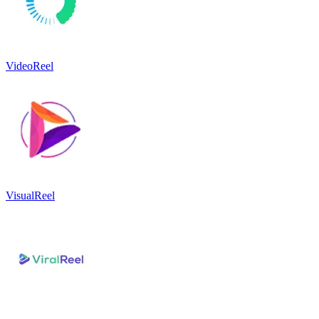
VideoReel
VisualReel