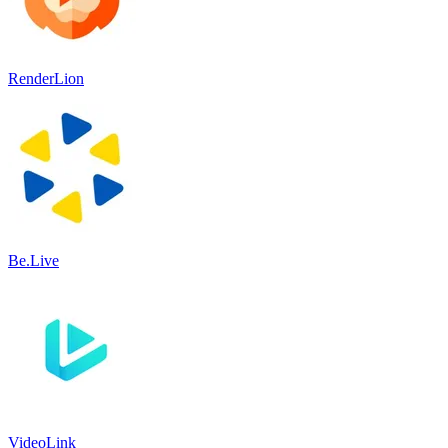
RenderLion
Be.Live
VideoLink