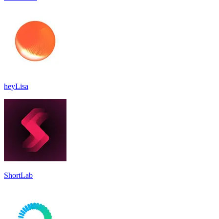
heyLisa
ShortLab