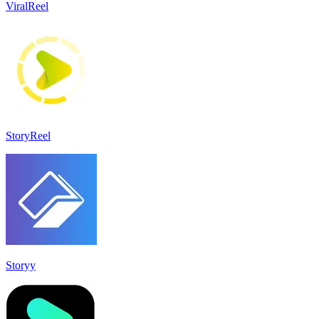
ViralReel
StoryReel
Storyy