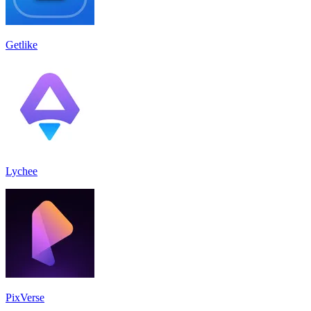
Getlike
Lychee
PixVerse