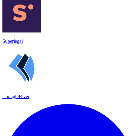
Superlegal
ThoughtRiver