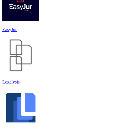
EasyJur
Legalysis