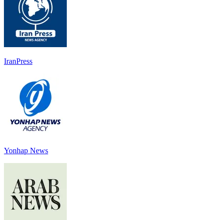
IranPress
Yonhap News