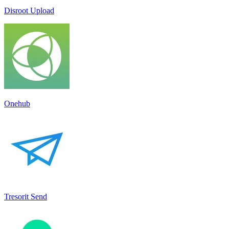
Disroot Upload
Onehub
Tresorit Send