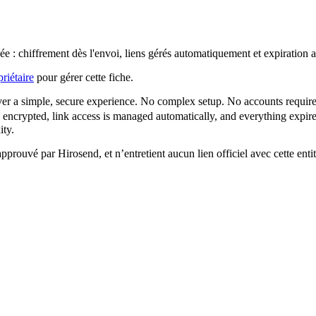
ée : chiffrement dès l'envoi, liens gérés automatiquement et expiration 
riétaire
pour gérer cette fiche.
deliver a simple, secure experience. No complex setup. No accounts requir
ncrypted, link access is managed automatically, and everything expires o
ity.
 approuvé par Hirosend, et n’entretient aucun lien officiel avec cette ent