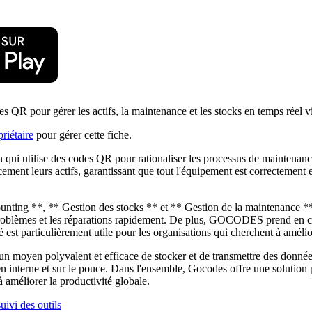
s QR pour gérer les actifs, la maintenance et les stocks en temps réel 
riétaire
pour gérer cette fiche.
ui utilise des codes QR pour rationaliser les processus de maintenance 
cement leurs actifs, garantissant que tout l'équipement est correctement 
ing **, ** Gestion des stocks ** et ** Gestion de la maintenance **. L'
 problèmes et les réparations rapidement. De plus, GOCODES prend en cha
est particulièrement utile pour les organisations qui cherchent à améliore
 un moyen polyvalent et efficace de stocker et de transmettre des donné
 en interne et sur le pouce. Dans l'ensemble, Gocodes offre une solution 
à améliorer la productivité globale.
uivi des outils