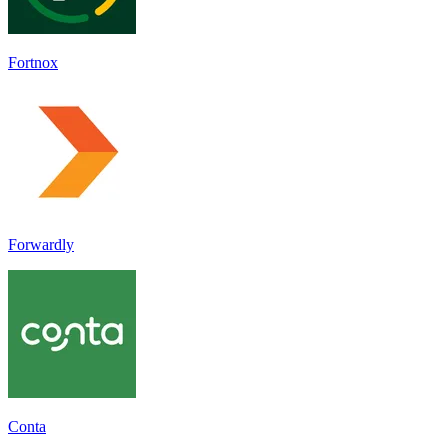
Fortnox
Forwardly
Conta