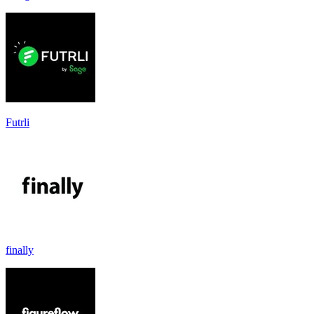
Futrli
finally