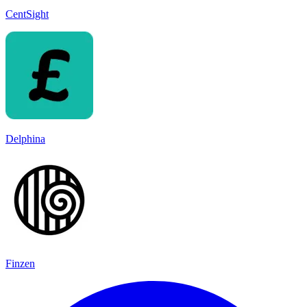
CentSight
Delphina
Finzen