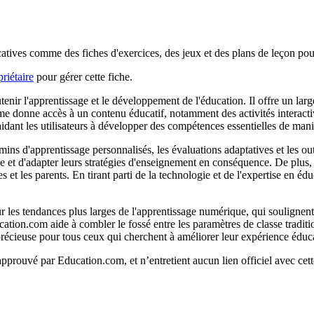
tives comme des fiches d'exercices, des jeux et des plans de leçon pour
riétaire
pour gérer cette fiche.
ir l'apprentissage et le développement de l'éducation. Il offre un large
e donne accès à un contenu éducatif, notamment des activités interactives,
idant les utilisateurs à développer des compétences essentielles de mani
ins d'apprentissage personnalisés, les évaluations adaptatives et les out
age et d'adapter leurs stratégies d'enseignement en conséquence. De plus
es et les parents. En tirant parti de la technologie et de l'expertise en 
r les tendances plus larges de l'apprentissage numérique, qui soulignent l'
ucation.com aide à combler le fossé entre les paramètres de classe tradi
récieuse pour tous ceux qui cherchent à améliorer leur expérience éduca
 approuvé par Education.com, et n’entretient aucun lien officiel avec cet