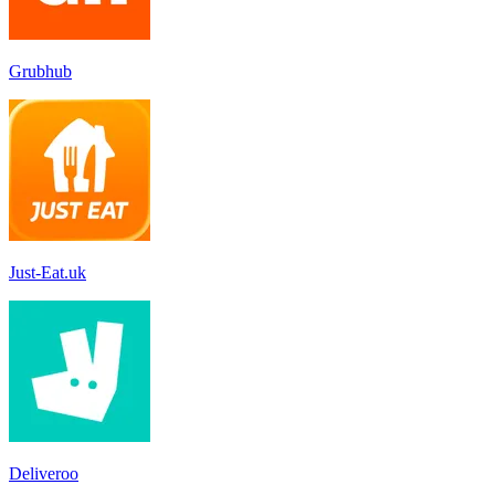
Grubhub
Just-Eat.uk
Deliveroo