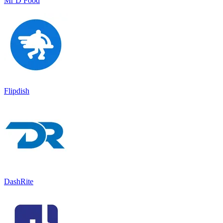
Mr D Food
Flipdish
DashRite