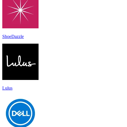
ShoeDazzle
Lulus