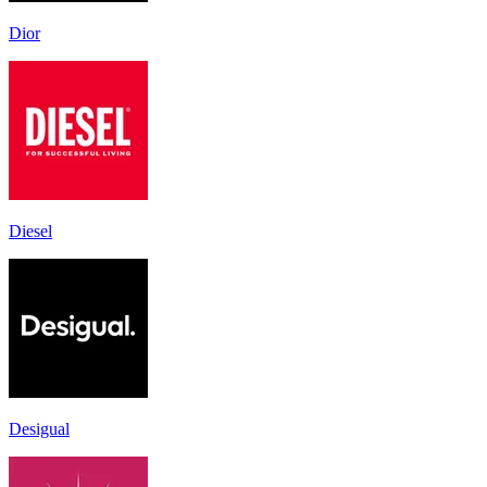
Dior
Diesel
Desigual