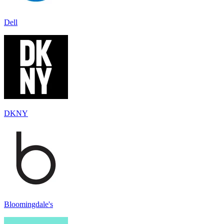
Dell
DKNY
Bloomingdale's