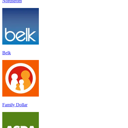
Nordstrom
Belk
Family Dollar