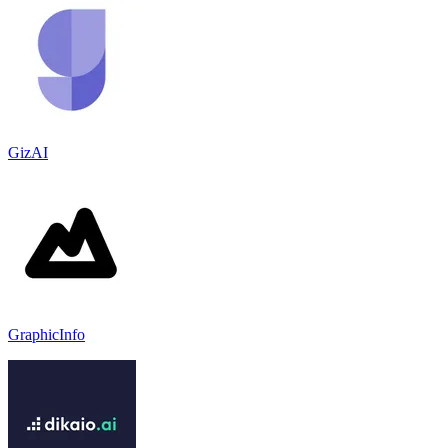
GizAI
GraphicInfo