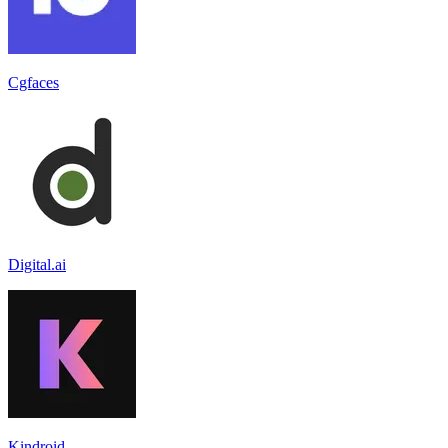
Cgfaces
Digital.ai
Kindroid