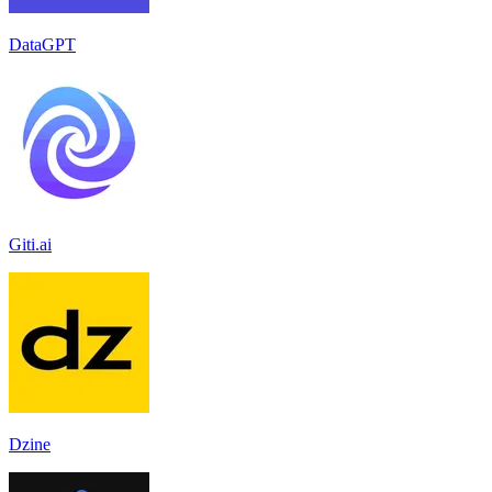
DataGPT
Giti.ai
Dzine